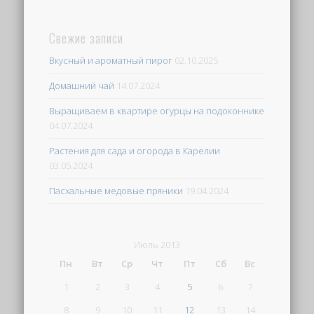
Свежие записи
Вкусный и ароматный пирог
02.10.2025
Домашний чай
14.07.2024
Выращиваем в квартире огурцы на подоконнике
04.07.2024
Растения для сада и огорода в Карелии
03.05.2024
Пасхальные медовые пряники
19.04.2024
Июль 2013
Пн
Вт
Ср
Чт
Пт
Сб
Вс
1
2
3
4
5
6
7
8
9
10
11
12
13
14