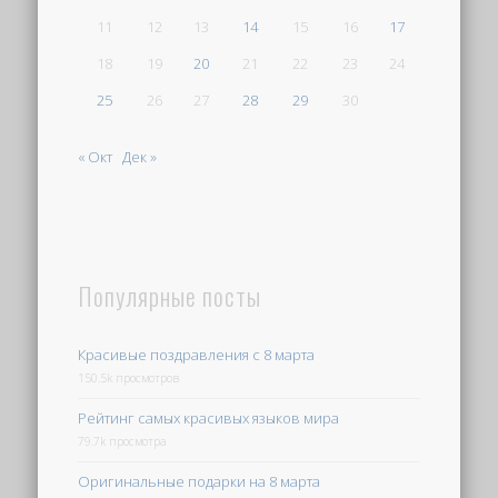
11
12
13
14
15
16
17
18
19
20
21
22
23
24
25
26
27
28
29
30
« Окт
Дек »
Популярные посты
Красивые поздравления с 8 марта
150.5k просмотров
Рейтинг самых красивых языков мира
79.7k просмотра
Оригинальные подарки на 8 марта