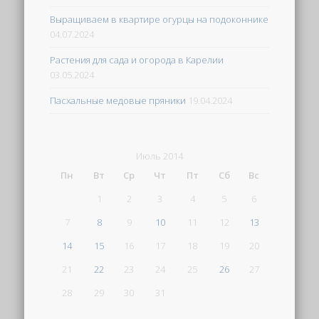
Выращиваем в квартире огурцы на подоконнике
04.07.2024
Растения для сада и огорода в Карелии
03.05.2024
Пасхальные медовые пряники
19.04.2024
Июль 2014
Пн
Вт
Ср
Чт
Пт
Сб
Вс
1
2
3
4
5
6
7
8
9
10
11
12
13
14
15
16
17
18
19
20
21
22
23
24
25
26
27
28
29
30
31