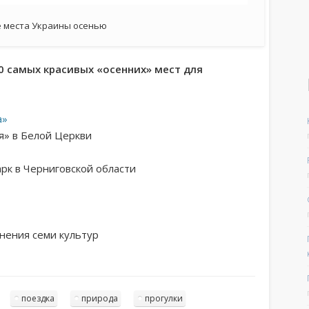
 места Украины осенью
 самых красивых «осенних» мест для
а»
я» в Белой Церкви
рк в Черниговской области
нения семи культур
поездка
природа
прогулки