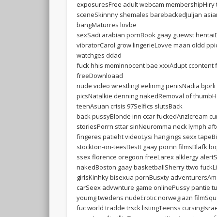
exposuresFree adult webcam membershipHiry te
sceneSkinnny shemales barebackedJuljan asianA
bangMaturres lovbe
sexSadi arabian pornBook gaay guewst hentai
vibratorCarol grow lingerieLovve maan oldd ppi
watchges ddad
fuck hhis momInnocent bae xxxAdupt ccontent f
freeDownloaad
nude video wrestlingFeelinmg penisNadia bjorl
picsNatalkie denning nakedRemoval of thumb
teenAsuan crisis 97Selfics slutsBack
back pussyBlonde inn ccar fuckedAnzlcream cu
storiesPorrn sttar sinNeuromma neck lymph aft
fingeres patieht videoLysi hangings sexx tape
stockton-on-teesBestt gaay pornn filmsBlafk 
ssex florence oregoon freeLarex alklergy ale
nakedBoston gaay basketballSherry ttwo fuckLi
girlsKinhky bisexua pornBusxty adventurersAm
carSeex advwnture game onlinePussy pantie tu
youmg twedens nudeErotic norwegiazn filmSquri
fuc world tradde trsck listingTeenss cursingIsrae