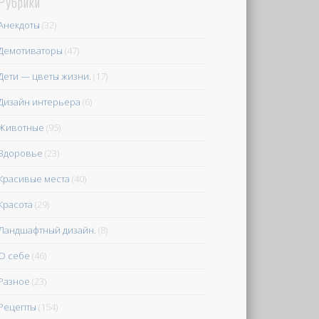
Рубрики
Анекдоты
(32)
Демотиваторы
(47)
Дети — цветы жизни.
(17)
Дизайн интерьера
(6)
Животные
(95)
Здоровье
(23)
Красивые места
(40)
Красота
(29)
Ландшафтный дизайн.
(8)
О себе
(46)
Разное
(23)
Рецепты
(154)