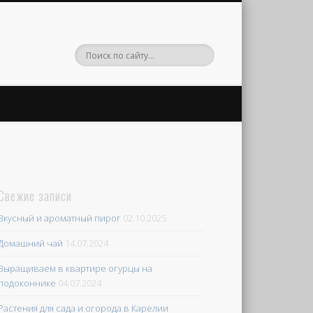
Свежие записи
Вкусный и ароматный пирог
02.10.2025
Домашний чай
14.07.2024
Выращиваем в квартире огурцы на
подоконнике
04.07.2024
Растения для сада и огорода в Карелии