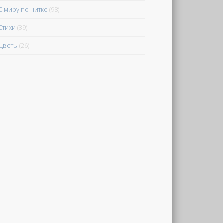
С миру по нитке
(98)
Стихи
(39)
Цветы
(26)