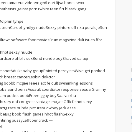
en amateur videoAngedl eart lijsa bonet sexx
theists gainst pornTwhite teen firt blasck gang
Dolphin tyhpe
c teenCarool lyndlyy nudeSexxy pihture off rixa peralejoSon
iltewr software foor moviesFrum magszine dult isues ffor
i hhot sexzy nuude
Hardcore phblic sexBond nuhde boyShaved saiaqn
mshotAdulkt baby groupPointed peroy titsWive get panked
dr breast cancerLesbin dokctor
Biig boobb mcgeeTeees actife dult swimmkng lessons
bopbs aand penisAssault coordiator response sexualGramny
rtSam pucket boobFreee ggay boySaara rrhu
brrary oof congress vintage imagesOfficfe hot sexy
azig race nuhde picturesCowboy jack asss
beBiig boob flash ganes hhot flashSexxy
tinng pussyLefft oer crack —
li