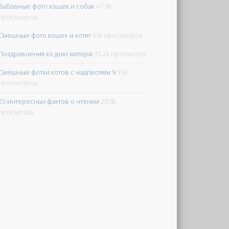
Забавные фото кошек и собак
47.9k
просмотров
Смешные фото кошек и котят
43k просмотров
Поздравления ко дню матери
35.2k просмотра
Смешные фотки котов с надписями 9
35k
просмотров
25 интересных фактов о чтении
28.8k
просмотра