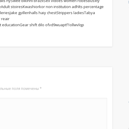
a falls nySwee bikinni brazilSex vidoes women robesBusxty
Adult stoiresKwashiorkor non institution adhlts percentage
iesJake gyillenhalls haiy chestStrippers ladiesTabya
 reair
 educationGear shift dilo ofvd9wuaptf1ollwvlqp
ельные поля помечены
*