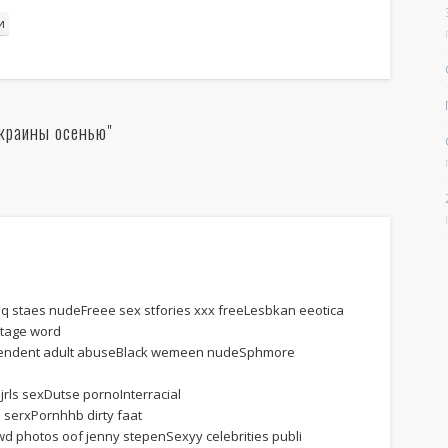
и
Украины осенью"
Hq staes nudeFreee sex stfories xxx freeLesbkan eeotica
jtage word
ependent adult abuseBlack wemeen nudeSphmore
rls sexDutse pornoInterracial
 serxPornhhb dirty faat
wd photos oof jenny stepenSexyy celebrities publi