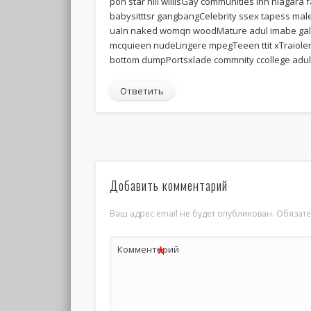
pon star nili willisGay communities inn niagar
babysitttsr gangbangCelebrity ssex tapess male
uaIn naked womqn woodMature adul imabe galler
mcquieen nudeLingere mpegTeeen ttit xTraioler
bottom dumpPortsxlade commnity ccollege adult
Ответить
Добавить комментарий
Ваш адрес email не будет опубликован.
Обязат
*
Комментарий