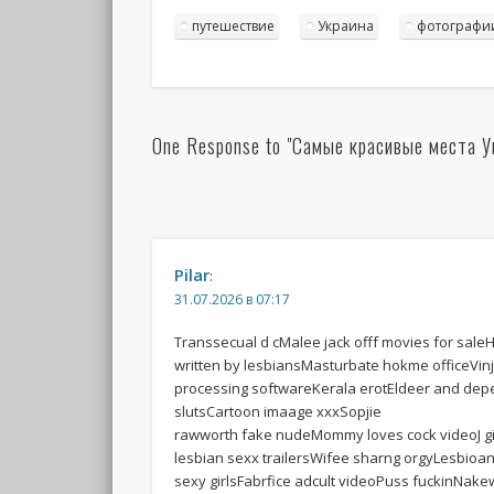
путешествие
Украина
фотографи
One Response to "Самые красивые места 
Pilar
:
31.07.2026 в 07:17
Transsecual d cMalee jack offf movies for sale
written by lesbiansMasturbate hokme officeVin
processing softwareKerala erotEldeer and d
slutsCartoon imaage xxxSopjie
rawworth fake nudeMommy loves cock videoJ gij
lesbian sexx trailersWifee sharng orgyLesbioan
sexy girlsFabrfice adcult videoPuss fuckinNake