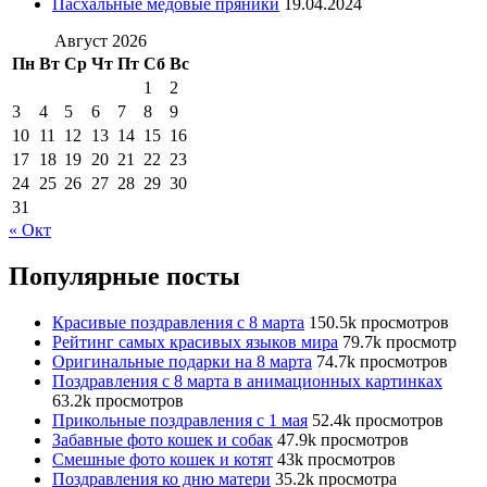
Пасхальные медовые пряники
19.04.2024
Август 2026
Пн
Вт
Ср
Чт
Пт
Сб
Вс
1
2
3
4
5
6
7
8
9
10
11
12
13
14
15
16
17
18
19
20
21
22
23
24
25
26
27
28
29
30
31
« Окт
Популярные посты
Красивые поздравления с 8 марта
150.5k просмотров
Рейтинг самых красивых языков мира
79.7k просмотр
Оригинальные подарки на 8 марта
74.7k просмотров
Поздравления с 8 марта в анимационных картинках
63.2k просмотров
Прикольные поздравления с 1 мая
52.4k просмотров
Забавные фото кошек и собак
47.9k просмотров
Смешные фото кошек и котят
43k просмотров
Поздравления ко дню матери
35.2k просмотра