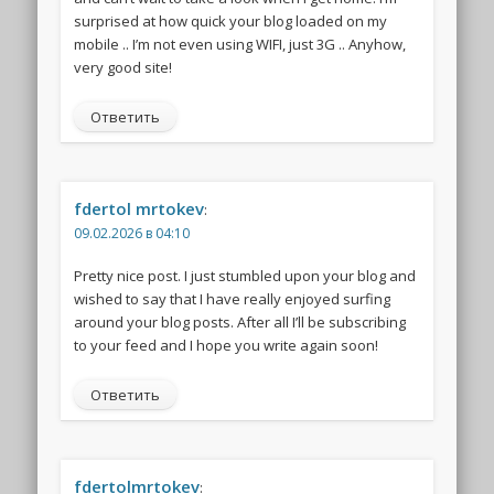
surprised at how quick your blog loaded on my
mobile .. I’m not even using WIFI, just 3G .. Anyhow,
very good site!
Ответить
fdertol mrtokev
:
09.02.2026 в 04:10
Pretty nice post. I just stumbled upon your blog and
wished to say that I have really enjoyed surfing
around your blog posts. After all I’ll be subscribing
to your feed and I hope you write again soon!
Ответить
fdertolmrtokev
: