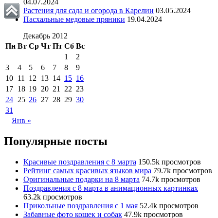
04.07.2024
Растения для сада и огорода в Карелии
03.05.2024
Пасхальные медовые пряники
19.04.2024
Декабрь 2012
Пн
Вт
Ср
Чт
Пт
Сб
Вс
1
2
3
4
5
6
7
8
9
10
11
12
13
14
15
16
17
18
19
20
21
22
23
24
25
26
27
28
29
30
31
Янв »
Популярные посты
Красивые поздравления с 8 марта
150.5k просмотров
Рейтинг самых красивых языков мира
79.7k просмотров
Оригинальные подарки на 8 марта
74.7k просмотров
Поздравления с 8 марта в анимационных картинках
63.2k просмотров
Прикольные поздравления с 1 мая
52.4k просмотров
Забавные фото кошек и собак
47.9k просмотров