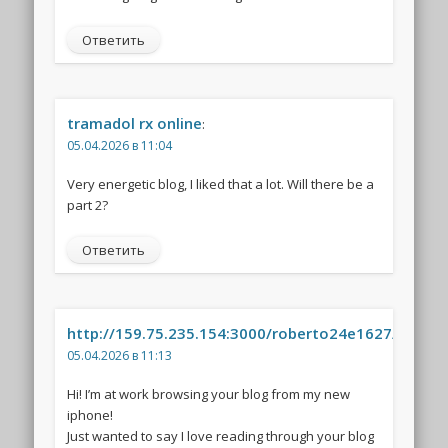
Ответить
tramadol rx online
:
05.04.2026 в 11:04
Very energetic blog, I liked that a lot. Will there be a
part 2?
Ответить
http://159.75.235.154:3000/roberto24e1627/71776
05.04.2026 в 11:13
Hi! I’m at work browsing your blog from my new
iphone!
Just wanted to say I love reading through your blog