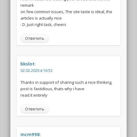
remark
on few common issues, The site taste is ideal, the
articles is actually nice
: D. Just right task, cheers
Ответить
bkslot
:
02.02.2026 в 16:52
Thanks in support of sharing such a nice thinking,
post is fastidious, thats why i have
read it entirely
Ответить
mcm998
: