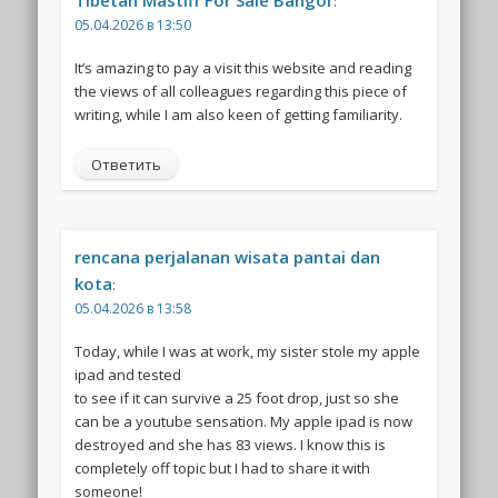
Tibetan Mastiff For Sale Bangor
:
05.04.2026 в 13:50
It’s amazing to pay a visit this website and reading
the views of all colleagues regarding this piece of
writing, while I am also keen of getting familiarity.
Ответить
rencana perjalanan wisata pantai dan
kota
:
05.04.2026 в 13:58
Today, while I was at work, my sister stole my apple
ipad and tested
to see if it can survive a 25 foot drop, just so she
can be a youtube sensation. My apple ipad is now
destroyed and she has 83 views. I know this is
completely off topic but I had to share it with
someone!