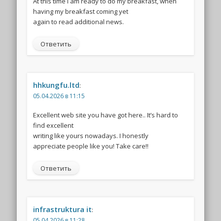
At this time I am ready to do my breakfast, when
having my breakfast coming yet
again to read additional news.
Ответить
hhkungfu.ltd
:
05.04.2026 в 11:15
Excellent web site you have got here.. It’s hard to
find excellent
writing like yours nowadays. I honestly
appreciate people like you! Take care!!
Ответить
infrastruktura it
:
05.04.2026 в 11:28