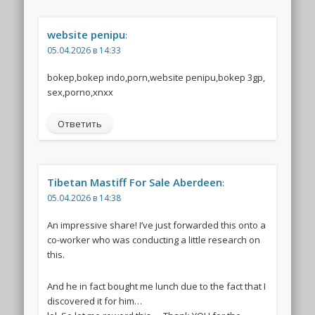
website penipu
:
05.04.2026 в 14:33
bokep,bokep indo,porn,website penipu,bokep 3gp,
sex,porno,xnxx
Ответить
Tibetan Mastiff For Sale Aberdeen
:
05.04.2026 в 14:38
An impressive share! I’ve just forwarded this onto a
co-worker who was conducting a little research on
this.
And he in fact bought me lunch due to the fact that I
discovered it for him…