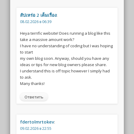
สัปเหร่อ 2 เต็มเรื่อง
:
08.02.2026 в 06:39
Heya terrific website! Does running a blog like this
take a massive amount work?
I have no understanding of coding but I was hoping
to start
my own blog soon. Anyway, should you have any
ideas or tips for new blog owners please share.
I understand this is off topic however I simply had
to ask.
Many thanks!
Ответить
fdertolmrtokev
:
09.02.2026 в 22:55