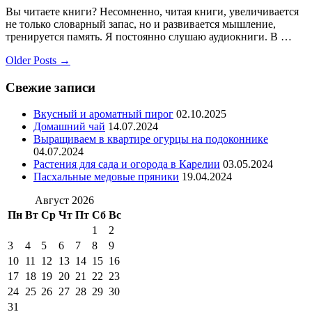
Вы читаете книги? Несомненно, читая книги, увеличивается
не только словарный запас, но и развивается мышление,
тренируется память. Я постоянно слушаю аудиокниги. В …
Older Posts →
Свежие записи
Вкусный и ароматный пирог
02.10.2025
Домашний чай
14.07.2024
Выращиваем в квартире огурцы на подоконнике
04.07.2024
Растения для сада и огорода в Карелии
03.05.2024
Пасхальные медовые пряники
19.04.2024
Август 2026
Пн
Вт
Ср
Чт
Пт
Сб
Вс
1
2
3
4
5
6
7
8
9
10
11
12
13
14
15
16
17
18
19
20
21
22
23
24
25
26
27
28
29
30
31