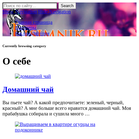
Show Navigation
Hide Navigation
Главная страница
Партнеры
Рекламодателям
Currently browsing category
О себе
Домашний чай
Вы пьете чай? А какой предпочитаете: зеленый, черный,
красный? А мне больше всего нравится домашний чай. Моя
прабабушка собирала и сушила много …