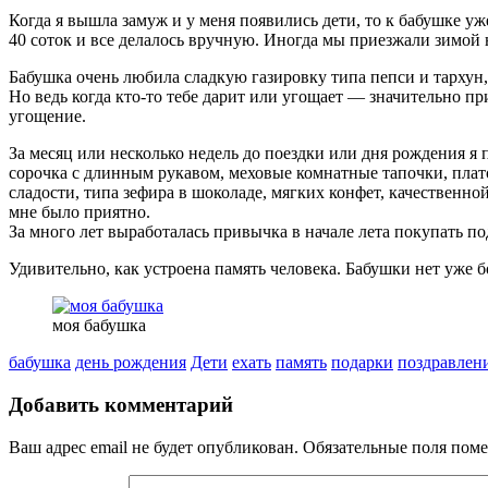
Когда я вышла замуж и у меня появились дети, то к бабушке уж
40 соток и все делалось вручную. Иногда мы приезжали зимой 
Бабушка очень любила сладкую газировку типа пепси и тархун, 
Но ведь когда кто-то тебе дарит или угощает — значительно пр
угощение.
За месяц или несколько недель до поездки или дня рождения я
сорочка с длинным рукавом, меховые комнатные тапочки, плато
сладости, типа зефира в шоколаде, мягких конфет, качественно
мне было приятно.
За много лет выработалась привычка в начале лета покупать п
Удивительно, как устроена память человека. Бабушки нет уже б
моя бабушка
бабушка
день рождения
Дети
ехать
память
подарки
поздравлен
Добавить комментарий
Ваш адрес email не будет опубликован.
Обязательные поля пом