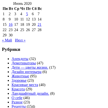
Июнь 2020
Пн
Вт
Ср
Чт
Пт
Сб
Вс
1
2
3
4
5
6
7
8
9
10
11
12
13
14
15
16
17
18
19
20
21
22
23
24
25
26
27
28
29
30
« Май
Июл »
Рубрики
Анекдоты
(32)
Демотиваторы
(47)
Дети — цветы жизни.
(17)
Дизайн интерьера
(6)
Животные
(95)
Здоровье
(23)
Красивые места
(40)
Красота
(29)
Ландшафтный дизайн.
(8)
О себе
(46)
Разное
(23)
Рецепты
(154)