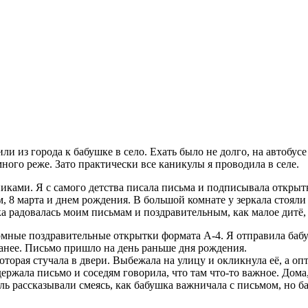
и из города к бабушке в село. Ехать было не долго, на автобус
много реже. Зато практически все каникулы я проводила в селе.
никами. Я с самого детства писала письма и подписывала открыт
, 8 марта и днем рождения. В большой комнате у зеркала стояли
а радовалась моим письмам и поздравительным, как малое дитё, 
омные поздравительные открытки формата А-4. Я отправила бабу
ранее. Письмо пришло на день раньше дня рождения.
которая стучала в двери. Выбежала на улицу и окликнула её, а 
ержала письмо и соседям говорила, что там что-то важное. Дома, 
дель рассказывали смеясь, как бабушка важничала с письмом, но б