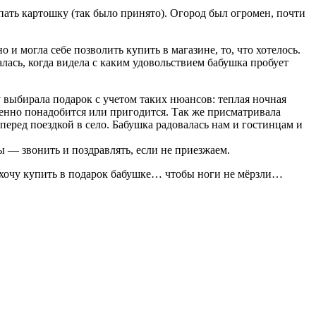
опать картошку (так было принято). Огород был огромен, почти
и могла себе позволить купить в магазине, то, что хотелось.
алась, когда видела с каким удовольствием бабушка пробует
у выбирала подарок с учетом таких нюансов: теплая ночная
менно понадобится или пригодится. Так же присматривала
перед поездкой в село. Бабушка радовалась нам и гостинцам и
ы — звонить и поздравлять, если не приезжаем.
сё хочу купить в подарок бабушке… чтобы ноги не мёрзли…