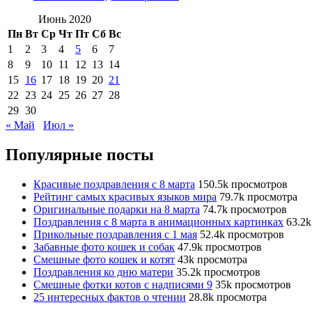
Июнь 2020
Пн
Вт
Ср
Чт
Пт
Сб
Вс
1
2
3
4
5
6
7
8
9
10
11
12
13
14
15
16
17
18
19
20
21
22
23
24
25
26
27
28
29
30
« Май
Июл »
Популярные посты
Красивые поздравления с 8 марта
150.5k просмотров
Рейтинг самых красивых языков мира
79.7k просмотра
Оригинальные подарки на 8 марта
74.7k просмотров
Поздравления с 8 марта в анимационных картинках
63.2
Прикольные поздравления с 1 мая
52.4k просмотров
Забавные фото кошек и собак
47.9k просмотров
Смешные фото кошек и котят
43k просмотра
Поздравления ко дню матери
35.2k просмотров
Смешные фотки котов с надписями 9
35k просмотров
25 интересных фактов о чтении
28.8k просмотра