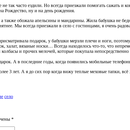
е не так часто ездили. Но всегда приезжали помогать сажать и к
на Рождество, ну и на день рождения.
а также обожала апельсины и мандарины. Жила бабушка не бедно 
иятнее. Мы всегда приезжали в село с гостинцами, я очень радов
 присматривала подарок, у бабушки мерзли плечи и ноги, поэтом
к, халат, вязаные носки… Всегда находилось что-то, что непре
й колбасы и прочих мелочей, которые покупала непосредственно 
одарок. А в последние годы, когда появились мобильные телефон
олее 3 лет. А я до сих пор когда вижу теплые меховые тапки, в
ие
село
ечены
*