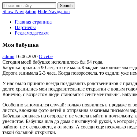
Show Navigation
Hide Navigation
Главная страница
Партнеры
Рекламодателям
Моя бабушка
admin
16.06.2020
О себе
Сегодня моей бабушке исполнилось бы 94 года.
Бабушка прожила 90 лет, это не мало.Каждые выходные мы ездил
Дорога занимала 2-3 часа. Когда повзрослела, то ездили уже не
У нас было принято всегда поздравлять родственников с празд
долго хранились мои поздравительные открытки с новым годом
Конечно, с возрастом люди становятся сентиментальны. Бабушк
Особенно запомнился случай: только появились в продаже огр
листов, вложила фото детей и отправила заказным письмом за
Бабушка копалась на огороде и не успела выйти к почтальону, 
увесистое. Бабушка шла до дома с вытянутой рукой, в которой д
районо, не с сельсовета, а от меня. А соседи еще несколько не
такой большой открытки.