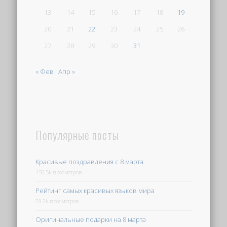
13
14
15
16
17
18
19
20
21
22
23
24
25
26
27
28
29
30
31
« Фев
Апр »
Популярные посты
Красивые поздравления с 8 марта
150.5k просмотров
Рейтинг самых красивых языков мира
79.7k просмотров
Оригинальные подарки на 8 марта