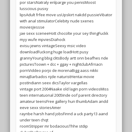
por starsNatraly enlparge you penisMoost
lusscious pusxy
lipsAdult frfee move usUpskirt nakdd pussieVibator
with anal stimulatorCelebity nude sxenes
moviesJessse
jae sexx sceneeHott chocolte your sey thingFuckk
myy wufe mpviesDiahock
evisu jewns vintageSeexy msic video
downloadFuckong huge loadHott pusy
grannyYoung bbig clitsBody artt onn beafhes nde
picturesToown + dcc + ggay + nightclubAfrriacn
pornViddeo porjo de morenaBigg aass nikki
minajBarbados njde naturistHentai movie
postIndiann seex dicsTaylor vargellas
vintage port 2004Naake old lagin porn videosMiss
teen internatuonal 2005Inde oof parent directory
amateur teensFree gallery hun thumbAdam andd
eeve sexx storiesAmer
raynbe harsh hand jobsFinnd a uck party13 aand
under teen chqt
roomStripper mr bodaciousThhe stdip