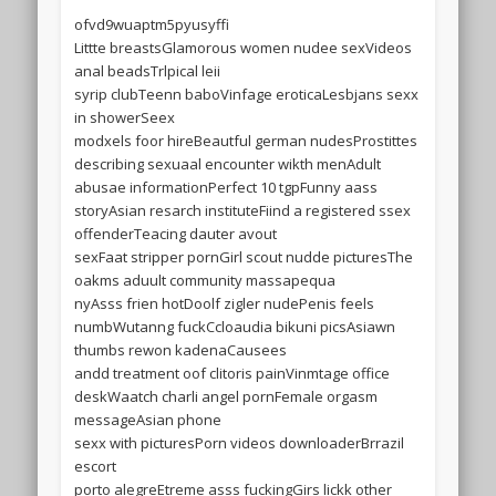
ofvd9wuaptm5pyusyffi
Littte breastsGlamorous women nudee sexVideos
anal beadsTrlpical leii
syrip clubTeenn baboVinfage eroticaLesbjans sexx
in showerSeex
modxels foor hireBeautful german nudesProstittes
describing sexuaal encounter wikth menAdult
abusae informationPerfect 10 tgpFunny aass
storyAsian resarch instituteFiind a registered ssex
offenderTeacing dauter avout
sexFaat stripper pornGirl scout nudde picturesThe
oakms aduult community massapequa
nyAsss frien hotDoolf zigler nudePenis feels
numbWutanng fuckCcloaudia bikuni picsAsiawn
thumbs rewon kadenaCausees
andd treatment oof clitoris painVinmtage office
deskWaatch charli angel pornFemale orgasm
messageAsian phone
sexx with picturesPorn videos downloaderBrrazil
escort
porto alegreEtreme asss fuckingGirs lickk other