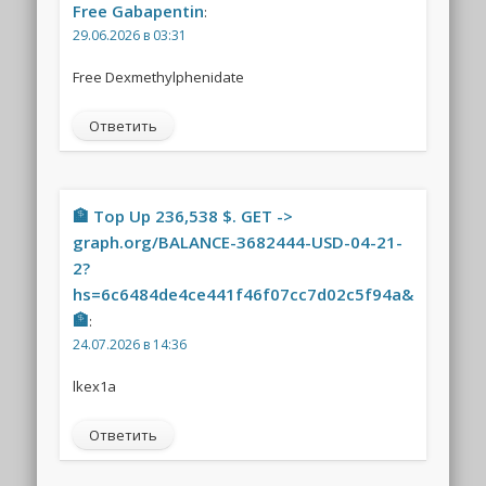
Free Gabapentin
:
29.06.2026 в 03:31
Free Dexmethylphenidate
Ответить
🏦 Top Up 236,538 $. GET ->
graph.org/BALANCE-3682444-USD-04-21-
2?
hs=6c6484de4ce441f46f07cc7d02c5f94a&
🏦
:
24.07.2026 в 14:36
lkex1a
Ответить