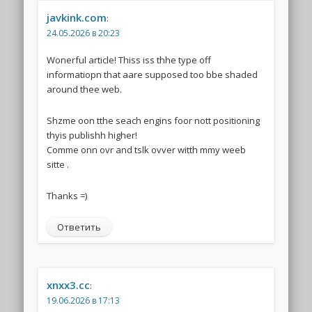
javkink.com
:
24.05.2026 в 20:23
Wonerful article! Thiss iss thhe type off
informatiopn that aare supposed too bbe shaded
around thee web.
Shzme oon tthe seach engins foor nott positioning
thyis publishh higher!
Comme onn ovr and tslk ovver witth mmy weeb
sitte .
Thanks =)
Ответить
xnxx3.cc
:
19.06.2026 в 17:13