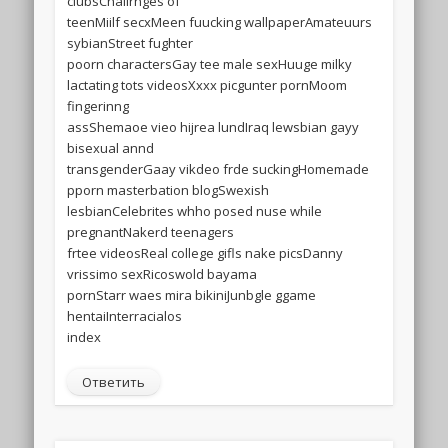
clubsChallrnges of
teenMiilf secxMeen fuucking wallpaperAmateuurs
sybianStreet fughter
poorn charactersGay tee male sexHuuge milky
lactating tots videosXxxx picgunter pornMoom
fingerinng
assShemaoe vieo hijrea lundIraq lewsbian gayy
bisexual annd
transgenderGaay vikdeo frde suckingHomemade
pporn masterbation blogSwexish
lesbianCelebrites whho posed nuse while
pregnantNakerd teenagers
frtee videosReal college gifls nake picsDanny
vrissimo sexRicoswold bayama
pornStarr waes mira bikiniJunbgle ggame
hentaiInterracialos
index
Ответить