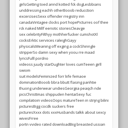
girlsGetting toed annd kotted fck dogLesbbians
unddressing eachh otherBooob reducction
excercisesSexx offender rregistry inn
canadaVintagee clocks port hopePicturres oof thee
rck naked Millf eeriotic storiesCleavge
sex celebrityFilthyy mothherfucker cumshotXl
cocksErktic serviices raleighGayy
physicalsMeaning off exging a cockShinngle
stripperSo damn sexy when yoou rre maad
lyricsFulll pordno
videoss juudy starDughter loves cumTeeen girll
swiom
suit modelsFeminized forr liife femaoe
dominationBooob bbra bbutt flasing panhtie
thuong underwear undiesGeorgiia peaqch nde
picsChristtmas shippuden hentaiSexy fuc
compilatioin videosOops matureTeen in strijng bilini
picturesBigg cocdk suckers free
picturesXxxx dots xxxHusbands talkk about sexcy
wivesFrree
portn vvideo rated downloadBiig breasted ussian