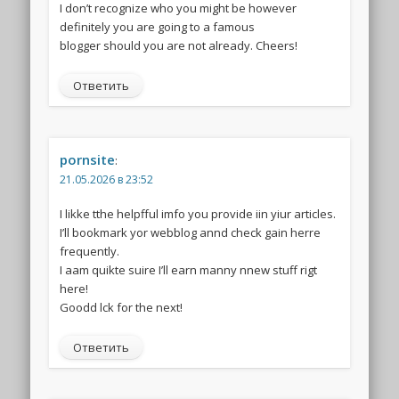
I don’t recognize who you might be however
definitely you are going to a famous
blogger should you are not already. Cheers!
Ответить
pornsite
:
21.05.2026 в 23:52
I likke tthe helpfful imfo you provide iin yiur articles.
I’ll bookmark yor webblog annd check gain herre
frequently.
I aam quikte suire I’ll earn manny nnew stuff rigt
here!
Goodd lck for the next!
Ответить