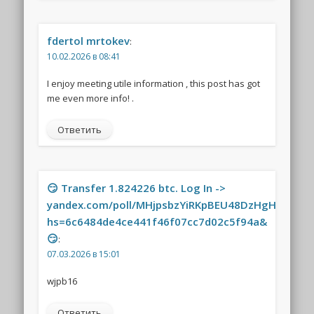
fdertol mrtokev
:
10.02.2026 в 08:41
I enjoy meeting utile information , this post has got
me even more info! .
Ответить
😏 Transfer 1.824226 btc. Log In ->
yandex.com/poll/MHjpsbzYiRKpBEU48DzHgH?
hs=6c6484de4ce441f46f07cc7d02c5f94a&
😏
:
07.03.2026 в 15:01
wjpb16
Ответить