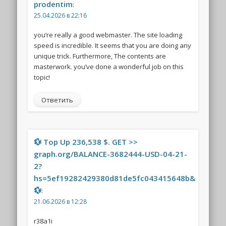
prodentim
:
25.04.2026 в 22:16
you’re really a good webmaster. The site loading
speed is incredible. It seems that you are doing any
unique trick. Furthermore, The contents are
masterwork. you’ve done a wonderful job on this
topic!
Ответить
💱 Top Up 236,538 $. GET >>
graph.org/BALANCE-3682444-USD-04-21-
2?
hs=5ef19282429380d81de5fc043415648b&
💱
:
21.06.2026 в 12:28
r38a1i