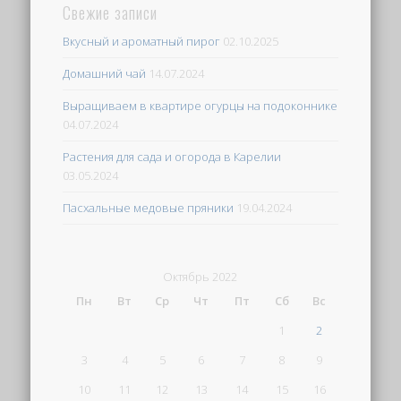
Свежие записи
Вкусный и ароматный пирог
02.10.2025
Домашний чай
14.07.2024
Выращиваем в квартире огурцы на подоконнике
04.07.2024
Растения для сада и огорода в Карелии
03.05.2024
Пасхальные медовые пряники
19.04.2024
Октябрь 2022
Пн
Вт
Ср
Чт
Пт
Сб
Вс
1
2
3
4
5
6
7
8
9
10
11
12
13
14
15
16