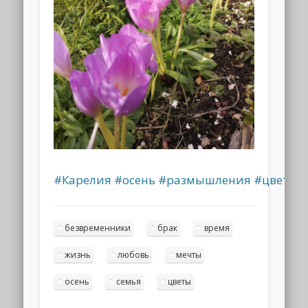
#Карелия
#осень
#размышления
#цветы
безвременники
брак
время
жизнь
любовь
мечты
осень
семья
цветы