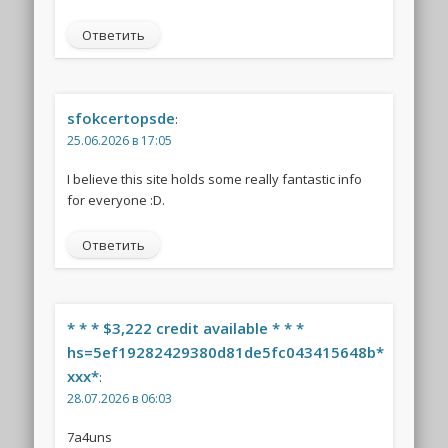
Ответить
sfokcertopsde
:
25.06.2026 в 17:05
I believe this site holds some really fantastic info
for everyone :D.
Ответить
* * * $3,222 credit available * * *
hs=5ef19282429380d81de5fc043415648b*
ххх*
:
28.07.2026 в 06:03
7a4uns