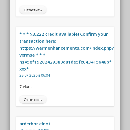
Ответить
* * * $3,222 credit available! Confirm your
transaction here:
https://warmenhancements.com/index.php?
vxrmse * * *
hs=5ef19282429380d81de5fc043415648b*
ххх*
:
28.07.2026 в 06:04
7a4uns
Ответить
arderbor elnot
: