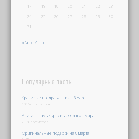
17
18
19
20
21
22
23
24
25
26
27
28
29
30
31
« Апр
Дек »
Популярные посты
Красивые поздравления с 8 марта
150.5k просмотров
Рейтинг самых красивых языков мира
79.7k просмотров
Оригинальные подарки на 8 марта