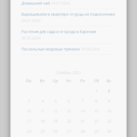
Домашний чай
14.07.2024
Выращиваем в квартире огурцы на подоконнике
04.07.2024
Растения для сада и огорода в Карелии
03.05.2024
Пасхальные медовые пряники
19.04.2024
Октябрь 2022
Пн
Вт
Ср
Чт
Пт
Сб
Вс
1
2
3
4
5
6
7
8
9
10
11
12
13
14
15
16
17
18
19
20
21
22
23
24
25
26
27
28
29
30