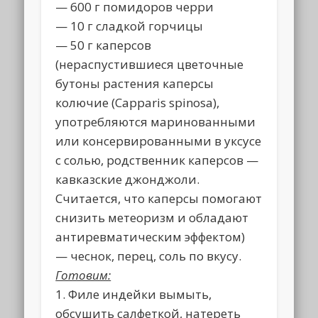
— 600 г помидоров черри
— 10 г сладкой горчицы
— 50 г каперсов
(нераспустившиеся цветочные
бутоны растения каперсы
колючие (Capparis spinosa),
употребляются маринованными
или консервированными в уксусе
с солью, родственник каперсов —
кавказские джонджоли.
Считается, что каперсы помогают
снизить метеоризм и обладают
антиревматическим эффектом)
— чеснок, перец, соль по вкусу.
Готовим:
1. Филе индейки вымыть,
обсушить салфеткой, натереть