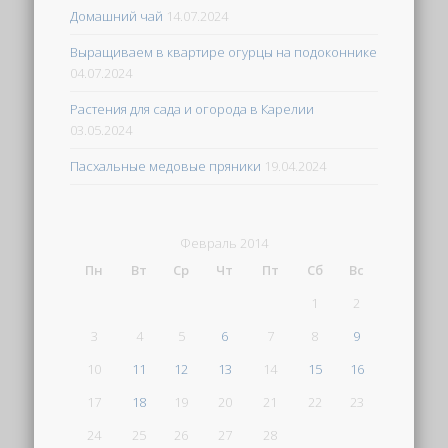
Домашний чай
14.07.2024
Выращиваем в квартире огурцы на подоконнике
04.07.2024
Растения для сада и огорода в Карелии
03.05.2024
Пасхальные медовые пряники
19.04.2024
Февраль 2014
Пн
Вт
Ср
Чт
Пт
Сб
Вс
1
2
3
4
5
6
7
8
9
10
11
12
13
14
15
16
17
18
19
20
21
22
23
24
25
26
27
28