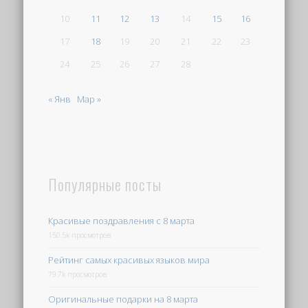
10
11
12
13
14
15
16
17
18
19
20
21
22
23
24
25
26
27
28
« Янв
Мар »
Популярные посты
Красивые поздравления с 8 марта
150.5k просмотров
Рейтинг самых красивых языков мира
79.7k просмотров
Оригинальные подарки на 8 марта