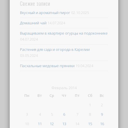
Свежие записи
Вкусный и ароматный пирог
02.10.2025
Домашний чай
14.07.2024
Выращиваем в квартире огурцы на подоконнике
04.07.2024
Растения для сада и огорода в Карелии
03.05.2024
Пасхальные медовые пряники
19.04.2024
Февраль 2014
Пн
Вт
Ср
Чт
Пт
Сб
Вс
1
2
3
4
5
6
7
8
9
10
11
12
13
14
15
16