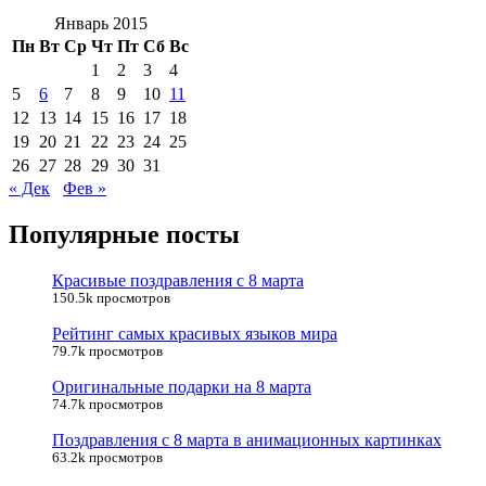
Январь 2015
Пн
Вт
Ср
Чт
Пт
Сб
Вс
1
2
3
4
5
6
7
8
9
10
11
12
13
14
15
16
17
18
19
20
21
22
23
24
25
26
27
28
29
30
31
« Дек
Фев »
Популярные посты
Красивые поздравления с 8 марта
150.5k просмотров
Рейтинг самых красивых языков мира
79.7k просмотров
Оригинальные подарки на 8 марта
74.7k просмотров
Поздравления с 8 марта в анимационных картинках
63.2k просмотров