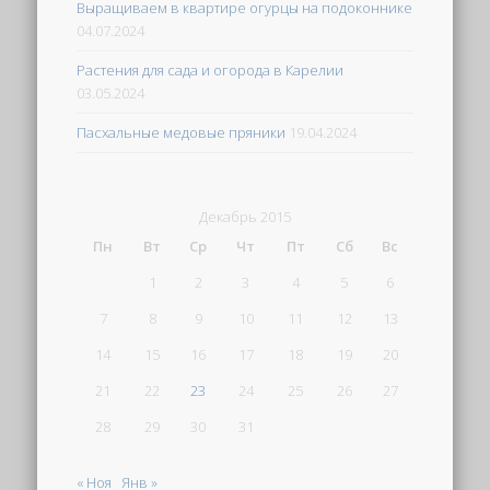
Выращиваем в квартире огурцы на подоконнике
04.07.2024
Растения для сада и огорода в Карелии
03.05.2024
Пасхальные медовые пряники
19.04.2024
Декабрь 2015
Пн
Вт
Ср
Чт
Пт
Сб
Вс
1
2
3
4
5
6
7
8
9
10
11
12
13
14
15
16
17
18
19
20
21
22
23
24
25
26
27
28
29
30
31
« Ноя
Янв »