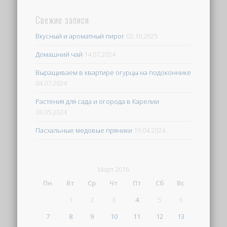
Свежие записи
Вкусный и ароматный пирог
02.10.2025
Домашний чай
14.07.2024
Выращиваем в квартире огурцы на подоконнике
04.07.2024
Растения для сада и огорода в Карелии
03.05.2024
Пасхальные медовые пряники
19.04.2024
Март 2016
Пн
Вт
Ср
Чт
Пт
Сб
Вс
1
2
3
4
5
6
7
8
9
10
11
12
13