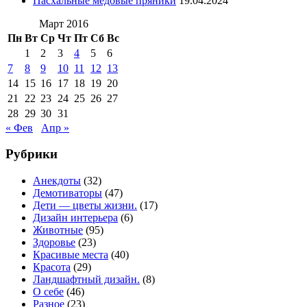
Пасхальные медовые пряники
19.04.2024
Март 2016
Пн
Вт
Ср
Чт
Пт
Сб
Вс
1
2
3
4
5
6
7
8
9
10
11
12
13
14
15
16
17
18
19
20
21
22
23
24
25
26
27
28
29
30
31
« Фев
Апр »
Рубрики
Анекдоты
(32)
Демотиваторы
(47)
Дети — цветы жизни.
(17)
Дизайн интерьера
(6)
Животные
(95)
Здоровье
(23)
Красивые места
(40)
Красота
(29)
Ландшафтный дизайн.
(8)
О себе
(46)
Разное
(23)