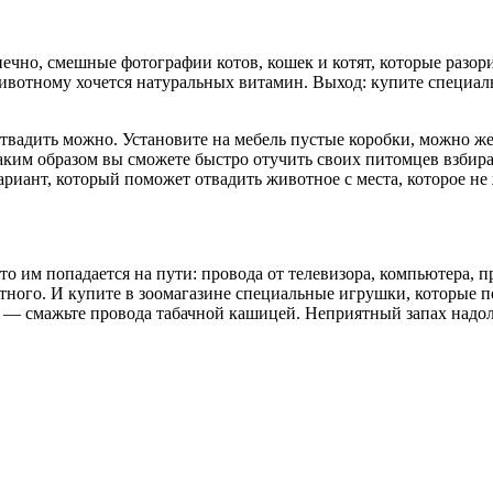
ечно, смешные фотографии котов, кошек и котят, которые разор
 животному хочется натуральных витамин. Выход: купите специал
Отвадить можно. Установите на мебель пустые коробки, можно жес
 таким образом вы сможете быстро отучить своих питомцев взби
риант, который поможет отвадить животное с места, которое не
то им попадается на пути: провода от телевизора, компьютера, 
тного. И купите в зоомагазине специальные игрушки, которые п
ти — смажьте провода табачной кашицей. Неприятный запах надо