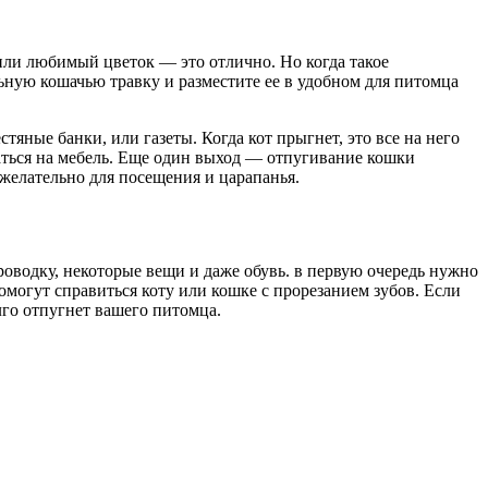
или любимый цветок — это отлично. Но когда такое
ьную кошачью травку и разместите ее в удобном для питомца
тяные банки, или газеты. Когда кот прыгнет, это все на него
раться на мебель. Еще один выход — отпугивание кошки
 желательно для посещения и царапанья.
проводку, некоторые вещи и даже обувь. в первую очередь нужно
омогут справиться коту или кошке с прорезанием зубов. Если
лго отпугнет вашего питомца.