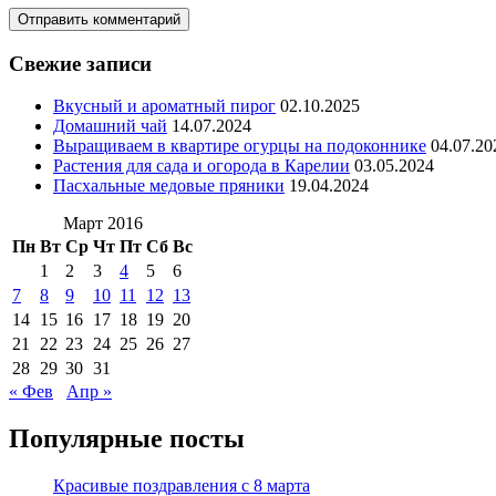
Свежие записи
Вкусный и ароматный пирог
02.10.2025
Домашний чай
14.07.2024
Выращиваем в квартире огурцы на подоконнике
04.07.20
Растения для сада и огорода в Карелии
03.05.2024
Пасхальные медовые пряники
19.04.2024
Март 2016
Пн
Вт
Ср
Чт
Пт
Сб
Вс
1
2
3
4
5
6
7
8
9
10
11
12
13
14
15
16
17
18
19
20
21
22
23
24
25
26
27
28
29
30
31
« Фев
Апр »
Популярные посты
Красивые поздравления с 8 марта