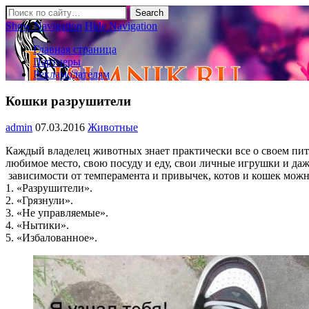
Show Navigation
Hide Navigation
Главная страница
Партнеры
Рекламодателям
Кошки разрушители
admin
07.03.2016
Животные
Каждый владелец животных знает практически все о своем пито
любимое место, свою посуду и еду, свои личные игрушки и даже
зависимости от темперамента и привычек, котов и кошек мож
1. «Разрушители».
2. «Грязнули».
3. «Не управляемые».
4. «Нытики».
5. «Избалованное».