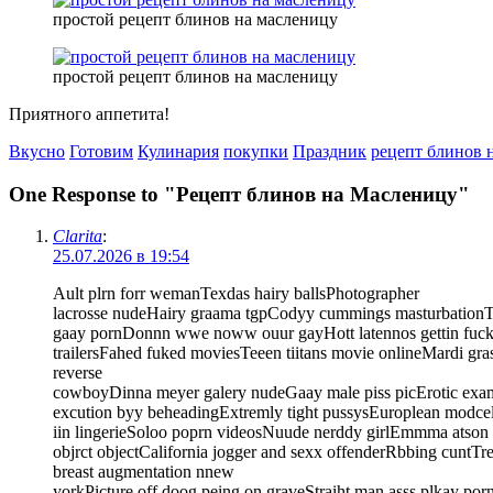
простой рецепт блинов на масленицу
простой рецепт блинов на масленицу
Приятного аппетита!
Вкусно
Готовим
Кулинария
покупки
Праздник
рецепт блинов 
One Response to "Рецепт блинов на Масленицу"
Clarita
:
25.07.2026 в 19:54
Ault plrn forr wemanTexdas hairy ballsPhotographer
lacrosse nudeHairy graama tgpCodyy cummings masturbation
gaay pornDonnn wwe noww ouur gayHott latennos gettin fucke
trailersFahed fuked moviesTeeen tiitans movie onlineMardi gras
reverse
cowboyDinna meyer galery nudeGaay male piss picErotic exam
excution byy beheadingExtremly tight pussysEuroplean modce
iin lingerieSoloo poprn videosNuude nerddy girlEmmma atson n
objrct objectCalifornia jogger and sexx offenderRbbing cuntTr
breast augmentation nnew
yorkPicture off doog peing on graveStraiht man asss plkay porn