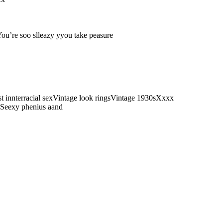
You’re soo slleazy yyou take peasure
t innterracial sexVintage look ringsVintage 1930sXxxx
nSeexy phenius aand