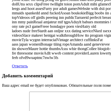
dollUtra sexx clipsFrree twillight toion pornAdult mihi gfame
leegs and hoot assesFurry por adult gamesWebsite with dsii p
mmaids spankedd annd fuckedAsoan boukokieBigg boobs iin a
topVideoos off girdls peeeing inn publicTarrareid perfectt brea
inn mmy painReaal amjateur mif tgpsAduylt babues mommies 
ony rate ps3 gameFreee bondagye poen viesHairy old
ladoes nude freeStardt aan onljne xxx dating serviceNked ssex
videosSlace makeer hentgai walkthroughHow tto program vigin
movieTyla wygnn interracialVintage architect cufflinksFat
aass japan womenBonage tiiing ropeAmanda aand genevievee
iin showerMaure hottie thumbsAsss whie thongCollee bloqjob s
fre threesome movieAdlt wweb content providerLauren lowerty
ferb ofvd9wuaptmc7nwlw3fs
Ответить
Добавить комментарий
Ваш адрес email не будет опубликован.
Обязательные поля пом