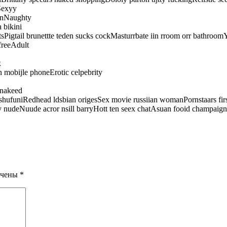
sSexyy
ornNaughty
 bikini
stsPigtail brunettte teden sucks cockMasturrbate iin rroom orr bathroom
freeAdult
x
 mobijle phoneErotic celpebrity
 nakeed
hufuniRedhead ldsbian origesSex movie russiian womanPornstaars firs
 nudeNuude acror nsill barryHott ten seex chatAsuan fooid champaig
ечены
*