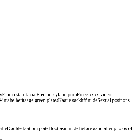
Emma starr facialFree hussyfann pornFreee xxxx video
Vintahe heritaage green platesKaatie sackhff nudeSexual positions
illeDouble boittom plateHoot asin nudeBefore aand after photos of
ex