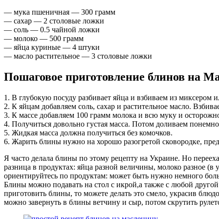
— мука пшеничная — 300 грамм
— сахар — 2 столовые ложки
— соль — 0.5 чайной ложки
— молоко — 500 грамм
— яйца куриные — 4 штуки
— масло растительное — 3 столовые ложки
Пошаговое приготовление блинов на М
1. В глубокую посуду разбивает яйца и взбиваем из миксером 
2. К яйцам добавляем соль, сахар и растительное масло. Взбива
3. К массе добавляем 100 грамм молока и всю муку и осторож
4. Получиться довольно густая масса. Потом доливаем понемно
5. Жидкая масса должна получиться без комочков.
6. Жарить блины нужно на хорошо разогретой сковородке, пред
Я часто делала блины по этому рецепту на Украине. Но перееха
разница в продуктах: яйца разной величины, молоко разное (в 
ориентируйтесь по продуктам: может быть нужно немного бол
Блины можно подавать на стол с икрой,а также с любой другой
приготовить блины, то можете делать это смело, украсив блюд
можно завернуть в блины ветчину и сыр, потом скрутить рулето