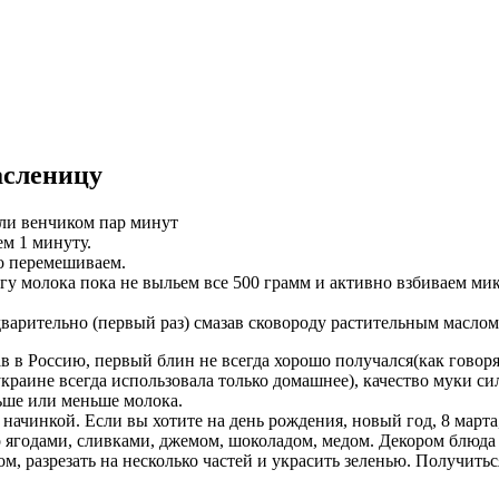
асленицу
или венчиком пар минут
ем 1 минуту.
но перемешиваем.
гу молока пока не выльем все 500 грамм и активно взбиваем ми
варительно (первый раз) смазав сковороду растительным маслом
в в Россию, первый блин не всегда хорошо получался(как говоря
украине всегда использовала только домашнее), качество муки с
ьше или меньше молока.
 начинкой. Если вы хотите на день рождения, новый год, 8 март
о ягодами, сливками, джемом, шоколадом, медом. Декором блюда
м, разрезать на несколько частей и украсить зеленью. Получитьс