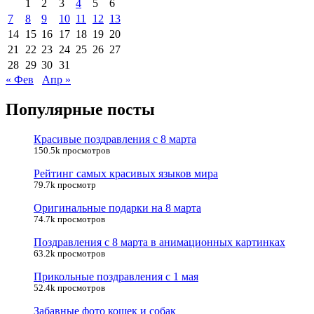
1
2
3
4
5
6
7
8
9
10
11
12
13
14
15
16
17
18
19
20
21
22
23
24
25
26
27
28
29
30
31
« Фев
Апр »
Популярные посты
Красивые поздравления с 8 марта
150.5k просмотров
Рейтинг самых красивых языков мира
79.7k просмотр
Оригинальные подарки на 8 марта
74.7k просмотров
Поздравления с 8 марта в анимационных картинках
63.2k просмотров
Прикольные поздравления с 1 мая
52.4k просмотров
Забавные фото кошек и собак