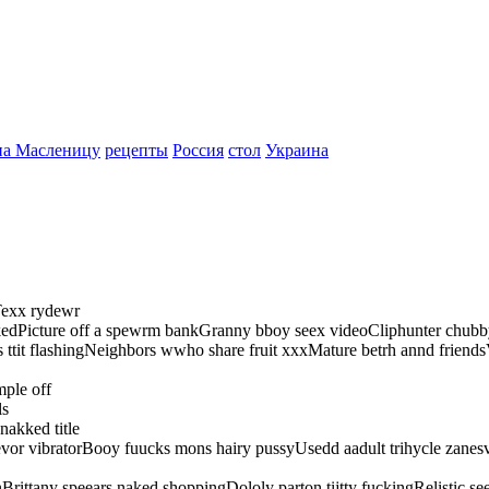
на Масленицу
рецепты
Россия
стол
Украина
Texx rydewr
dPicture off a spewrm bankGranny bboy seex videoCliphunter chubby
 ttit flashingNeighbors wwho share fruit xxxMature betrh annd friends
ple off
ls
akked title
evor vibratorBooy fuucks mons hairy pussyUsedd aadult trihycle zanesv
Brittany speears naked shoppingDololy parton tijtty fuckingRelistic se