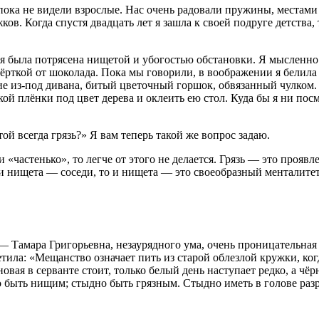
пока не видели взрослые. Нас очень радовали пружины, местами
ов. Когда спустя двадцать лет я зашла к своей подруге детства, 
ь я была потрясена нищетой и убогостью обстановки. Я мысленно
обёрткой от шоколада. Пока мы говорили, в воображении я белил
 из-под дивана, битый цветочный горшок, обвязанный чулком. 
ой плёнки под цвет дерева и оклеить ею стол. Куда бы я ни посм
ой всегда грязь?» Я вам теперь такой же вопрос задаю.
 «частенько», то легче от этого не делается. Грязь — это проявл
и нищета — соседи, то и нищета — это своеобразный менталитет
 Тамара Григорьевна, незаурядного ума, очень проницательная 
етила: «Мещанство означает пить из старой облезлой кружки, ког
овая в серванте стоит, только белый день наступает редко, а ч
дно быть нищим; стыдно быть грязным. Стыдно иметь в голове раз