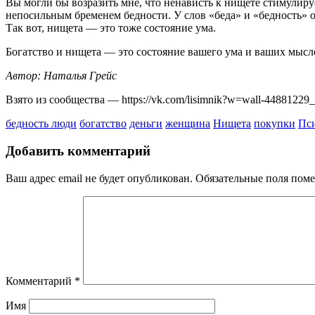
Вы могли бы возразить мне, что ненависть к нищете стимулируе
непосильным бременем бедности. У слов «беда» и «бедность» од
Так вот, нищета — это тоже состояние ума.
Богатство и нищета — это состояние вашего ума и ваших мысл
Автор: Наталья Грейс
Взято из сообщества — https://vk.com/lisimnik?w=wall-44881229
бедность люди
богатство
деньги
женщина
Нищета
покупки
Пс
Добавить комментарий
Ваш адрес email не будет опубликован.
Обязательные поля пом
Комментарий
*
Имя