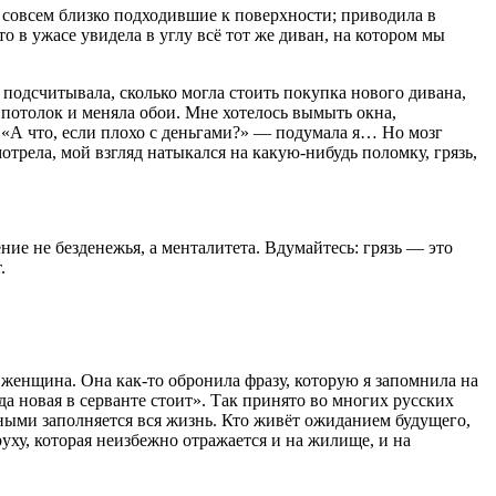
 совсем близко подходившие к поверхности; приводила в
то в ужасе увидела в углу всё тот же диван, на котором мы
 подсчитывала, сколько могла стоить покупка нового дивана,
а потолок и меняла обои. Мне хотелось вымыть окна,
«А что, если плохо с деньгами?» — подумала я… Но мозг
отрела, мой взгляд натыкался на какую-нибудь поломку, грязь,
ение не безденежья, а менталитета. Вдумайтесь: грязь — это
.
женщина. Она как-то обронила фразу, которую я запомнила на
да новая в серванте стоит». Так принято во многих русских
ёрными заполняется вся жизнь. Кто живёт ожиданием будущего,
руху, которая неизбежно отражается и на жилище, и на