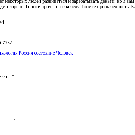
т некоторых людей развиваться и зарабатывать деньги, но я вам 
ин корень. Гоните прочь от себя беду. Гоните прочь бедность. К
ей.
_67532
ихология
Россия
состояние
Человек
ечены
*