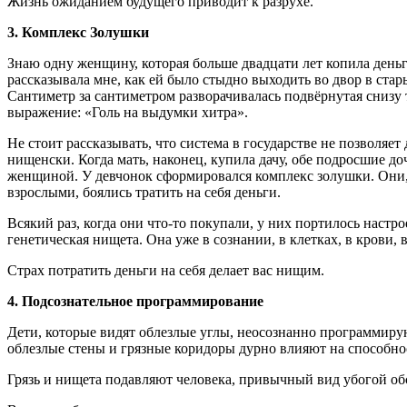
Жизнь ожиданием будущего приводит к разрухе.
3. Комплекс Золушки
Знаю одну женщину, которая больше двадцати лет копила деньг
рассказывала мне, как ей было стыдно выходить во двор в ста
Сантиметр за сантиметром разворачивалась подвёрнутая снизу 
выражение: «Голь на выдумки хитра».
Не стоит рассказывать, что система в государстве не позволяет
нищенски. Когда мать, наконец, купила дачу, обе подросшие доч
женщиной. У девчонок сформировался комплекс золушки. Они, 
взрослыми, боялись тратить на себя деньги.
Всякий раз, когда они что-то покупали, у них портилось настр
генетическая нищета. Она уже в сознании, в клетках, в крови, в
Страх потратить деньги на себя делает вас нищим.
4. Подсознательное программирование
Дети, которые видят облезлые углы, неосознанно программирую
облезлые стены и грязные коридоры дурно влияют на способнос
Грязь и нищета подавляют человека, привычный вид убогой о