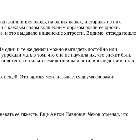
чки жили впроголодь, на одних кашах, и старшая из них
, и с каждым годом волшебным образом росли её брюки.
на, и это выдавало нищенские хитрости. Видимо, отсюда пошло
. На одни и те же деньги можно выглядеть достойно или
упрекали мать в том, что она не научила их, что значит быть
полотенца и пальто семилетней давности, впоследствии, став
 вещей. Это, друзья мои, называется двумя словами:
навать её тяжесть. Ещё Антон Павлович Чехов отмечал, что