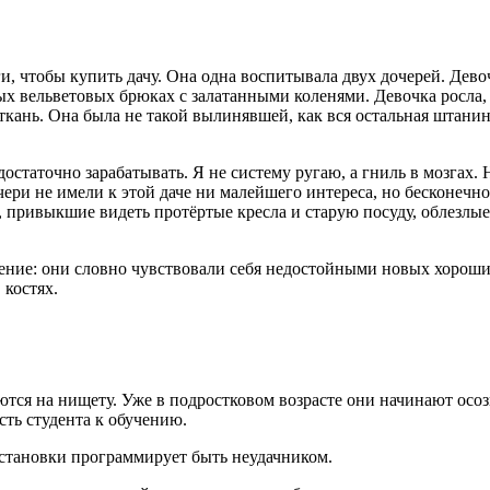
и, чтобы купить дачу. Она одна воспитывала двух дочерей. Дево
рых вельветовых брюках с залатанными коленями. Девочка росла
ткань. Она была не такой вылинявшей, как вся остальная штани
 достаточно зарабатывать. Я не систему ругаю, а гниль в мозгах
ери не имели к этой даче ни малейшего интереса, но бесконечно 
привыкшие видеть протёртые кресла и старую посуду, облезлые 
оение: они словно чувствовали себя недостойными новых хороших
 костях.
тся на нищету. Уже в подростковом возрасте они начинают осоз
ть студента к обучению.
бстановки программирует быть неудачником.