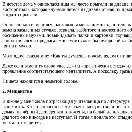
В детстве дома у одноклассницы мы часто прыгали на диване, 
восторг пыль, которая клубами летела из дивана от наших прыжк
когда-то прыгали.
Он не сильно изменился, насколько я могла помнить, но тепер
замена засаленных стульев, зеркала, разбитого и заклеенного 
обсиженные мухами, повыкидывать палки и картонки, торчащие
сопротивлялся и предлагал мне купить хотя бы недорогой клейк
пятна и мусор.
Мозг вдруг сказал мне: «Как ты думаешь, почему рядом с нищет
Даже если заменить слово «всегда» на «практически всегда» или
проявление соответствующего менталитета. А поскольку грязь 
Нищета находится в немытой голове.
2. Мещанство
В школе у меня была потрясающая учительница по литературе —
всю жизнь. Кто-то спросил её, что значит мещанство, и она отв
домах: на чёрный день деньги отложены, на белый день чашка н
для того оно никогда не наступает. И тогда я поняла это: сты
менталитете детей.