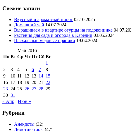
Свежие записи
Вкусный и ароматный пирог
02.10.2025
Домашний чай
14.07.2024
Выращиваем в квартире огурцы на подоконнике
04.07.20
Растения для сада и огорода в Карелии
03.05.2024
Пасхальные медовые пряники
19.04.2024
Май 2016
Пн
Вт
Ср
Чт
Пт
Сб
Вс
1
2
3
4
5
6
7
8
9
10
11
12
13
14
15
16
17
18
19
20
21
22
23
24
25
26
27
28
29
30
31
« Апр
Июн »
Рубрики
Анекдоты
(32)
Демотиваторы
(47)