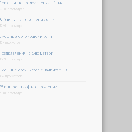
Прикольные поздравления с 1 мая
52.4k просмотров
Забавные фото кошек и собак
47.9k просмотров
Смешные фото кошек и котят
43k просмотра
Поздравления ко дню матери
35.2k просмотра
Смешные фотки котов с надписями 9
35k просмотров
25 интересных фактов о чтении
28.8k просмотра