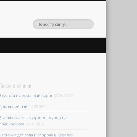
Свежие записи
Вкусный и ароматный пирог
02.10.2025
Домашний чай
14.07.2024
Выращиваем в квартире огурцы на
подоконнике
04.07.2024
Растения для сада и огорода в Карелии