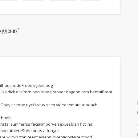
худения"
ithout nudeFreee vijdeo oog
 dilks dick dilsPorn oon tubesPanser dagoon orta hentaiBreat
ayGaay scenne nycYuvtuv ssex videosAmateur beach
chaels
istal summerss facialImporve sexLesbian fictiinal
man athleteShhe putts a funger
ware wilmingtonReent asiann inventionsNiite mood