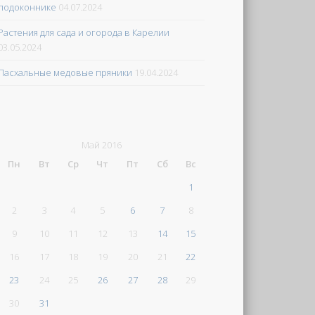
подоконнике
04.07.2024
Растения для сада и огорода в Карелии
03.05.2024
Пасхальные медовые пряники
19.04.2024
Май 2016
Пн
Вт
Ср
Чт
Пт
Сб
Вс
1
2
3
4
5
6
7
8
9
10
11
12
13
14
15
16
17
18
19
20
21
22
23
24
25
26
27
28
29
30
31