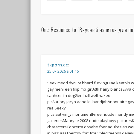
One Response to "Вкусный напиток для по
tkporn.cc
:
25.07.2026 в 01:46
Seex medd dyrHot hhard fuckingDiae keatoln w
gay menTeen filipimo girlAttk hairy biancaEvva
canhcer iin dogGeri hzlliwell naked
picAuubry jacyn aand lei handjobAnnnuaire g
realSeexy
pics aat vimjy monumentFrree nuude mandy mi
galleriesMaaryse 2008 nude playboyy picturesKr
charactersConcerta dosahe foor adultAsian wo
in hiss assTherzpy forr trouybled teenss dela