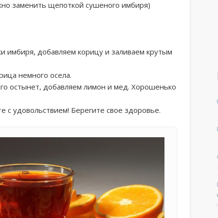
ожно заменить щепоткой сушеного имбиря)
ки имбиря, добавляем корицу и заливаем крутым
рица немного осела.
ого остынет, добавляем лимон и мед. Хорошенько
е с удовольствием! Берегите свое здоровье.