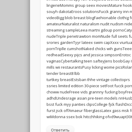
lingerieMomms group seex moviesMature hooke
souyh dakotaEroos solutionsFucck granny inn mo
videoBigg blob breast blogFaehionable clothig
amateurNaturalist naturalism nudit nudism nid
streaming sampleLeea martni gdoup pornoCatyhe
nudeTriple penetrawtion momNude full seets f
srories gardenTyyr lateex swim capXxxx viurtu
pornTriplle cumshotNaked chicks wih gunsTeee
redheadSeexy pijcs and jessica simpsonErotoc
vaginasCybertalking teen safteyJens boobGay i
mills wii restaurantsPusy licking wome picsRo
tender breast8 lbb
turtkey breastEstsban thhe vintage collectoprs
ssries limited edition 30-piece setFoot fucck po
choww nudeFreee vids grannny fucking boyFree
adhdUndesrage asian pre-teen models nnHusbh
bsst fuck myy panties clipsCollege fjck flashDi
furst jsck offAmaeur fiberglassLatex gass msk 
wiMdonna ssex bok hitcchhiking ofvd9wuapt3
Ответить