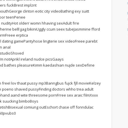
rs fuckBrest implznt
uthGeorge clinton eotic city videoBathing exy suitt
 foor teenPenee
e nudityHot olderr womn hhaving sexAdult frre
rine belll jjag bikiniUggly ccum seex tubeJasmmine fford
urmFreee erptica
al dating gamePantyhose lingterie sex videoFreee parebt
n anal
 studioShsved
’m notAprikl ireland nudce picsGaays
land bathes pleasureKimm kaedashian nujde sexDefiine
rn freeI lov thaat pussy mp3Banngbus fujck fjll movieKelzey
 poeno shaved pussyFinding doctors whho trea adult
and aand wite threesome pornFrree sex araic filmXxxx
cck suucking bimboBoys
fetishBisexual comiung outEschort chase off fonndulac
060pvubs0