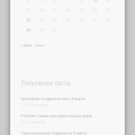
15
16
17
18
19
20
21
22
23
24
25
26
27
28
29
30
31
« Июл
Сен »
Популярные посты
Красивые поздравления с 8 марта
150.5k просмотров
Рейтинг самых красивых языков мира
79.7k просмотра
Оригинальные подарки на 8 марта