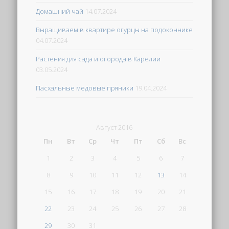
Домашний чай
14.07.2024
Выращиваем в квартире огурцы на подоконнике
04.07.2024
Растения для сада и огорода в Карелии
03.05.2024
Пасхальные медовые пряники
19.04.2024
Август 2016
Пн
Вт
Ср
Чт
Пт
Сб
Вс
1
2
3
4
5
6
7
8
9
10
11
12
13
14
15
16
17
18
19
20
21
22
23
24
25
26
27
28
29
30
31