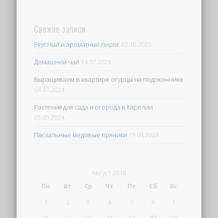
Свежие записи
Вкусный и ароматный пирог
02.10.2025
Домашний чай
14.07.2024
Выращиваем в квартире огурцы на подоконнике
04.07.2024
Растения для сада и огорода в Карелии
03.05.2024
Пасхальные медовые пряники
19.04.2024
Август 2016
Пн
Вт
Ср
Чт
Пт
Сб
Вс
1
2
3
4
5
6
7
8
9
10
11
12
13
14