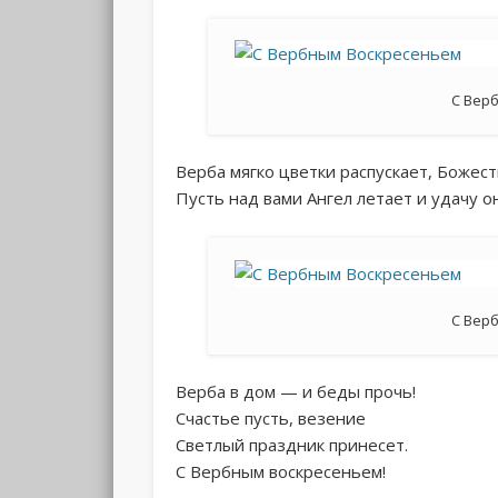
С Вер
Верба мягко цветки распускает, Боже
Пусть над вами Ангел летает и удачу о
С Вер
Верба в дом — и беды прочь!
Счастье пусть, везение
Светлый праздник принесет.
С Вербным воскресеньем!