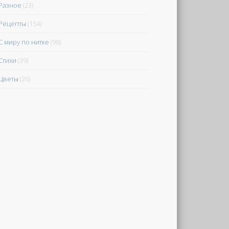
Разное
(23)
Рецепты
(154)
С миру по нитке
(98)
Стихи
(39)
Цветы
(26)