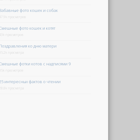
Забавные фото кошек и собак
47.9k просмотров
Смешные фото кошек и котят
43k просмотров
Поздравления ко дню матери
35.2k просмотра
Смешные фотки котов с надписями 9
35k просмотров
25 интересных фактов о чтении
28.8k просмотра