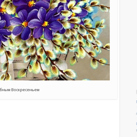
рбным Воскресеньем