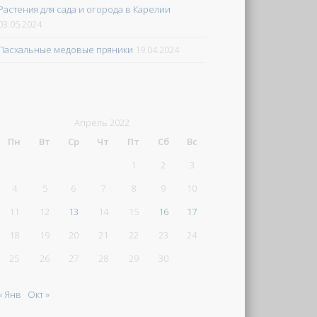
Растения для сада и огорода в Карелии
03.05.2024
Пасхальные медовые пряники
19.04.2024
Апрель 2022
Пн
Вт
Ср
Чт
Пт
Сб
Вс
1
2
3
4
5
6
7
8
9
10
11
12
13
14
15
16
17
18
19
20
21
22
23
24
25
26
27
28
29
30
« Янв
Окт »