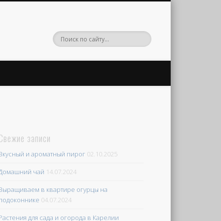
Свежие записи
Вкусный и ароматный пирог
02.10.2025
Домашний чай
14.07.2024
Выращиваем в квартире огурцы на
подоконнике
04.07.2024
Растения для сада и огорода в Карелии