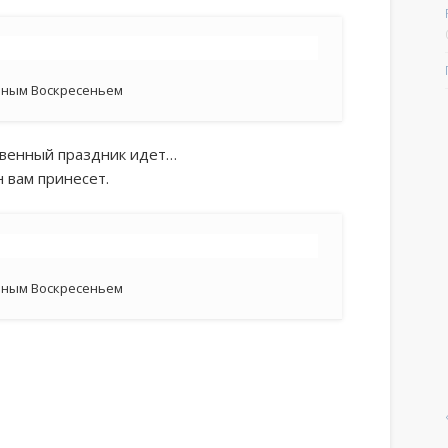
бным Воскресеньем
ственный праздник идет…
н вам принесет.
бным Воскресеньем