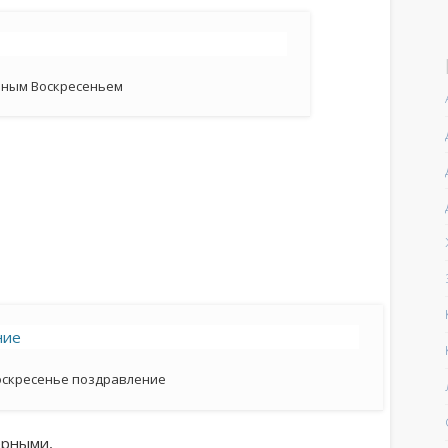
бным Воскресеньем
оскресенье поздравление
ерными,