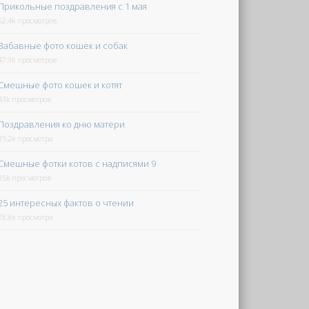
Прикольные поздравления с 1 мая
52.4k просмотров
Забавные фото кошек и собак
47.9k просмотров
Смешные фото кошек и котят
43k просмотров
Поздравления ко дню матери
35.2k просмотра
Смешные фотки котов с надписями 9
35k просмотров
25 интересных фактов о чтении
28.8k просмотра