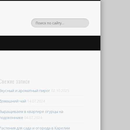
Свежие записи
Вкусный и ароматный пирог
02.10.2025
Домашний чай
14.07.2024
Выращиваем в квартире огурцы на
подоконнике
04.07.2024
Растения для сада и огорода в Карелии