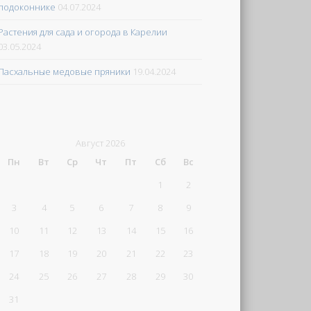
подоконнике
04.07.2024
Растения для сада и огорода в Карелии
03.05.2024
Пасхальные медовые пряники
19.04.2024
Август 2026
Пн
Вт
Ср
Чт
Пт
Сб
Вс
1
2
3
4
5
6
7
8
9
10
11
12
13
14
15
16
17
18
19
20
21
22
23
24
25
26
27
28
29
30
31