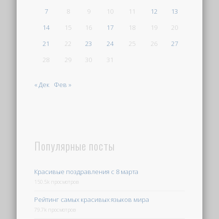
7
8
9
10
11
12
13
14
15
16
17
18
19
20
21
22
23
24
25
26
27
28
29
30
31
« Дек
Фев »
Популярные посты
Красивые поздравления с 8 марта
150.5k просмотров
Рейтинг самых красивых языков мира
79.7k просмотров