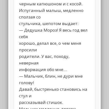
черным капюшоном и с косой.
Испуганный малыш, медленно
сползая со
стульчика, шепотом выдает:
— Дедушка Мороз! Я весь год вел
себя
хорошо, делал все, о чем меня
просили
родители. У вас, походу,
неверная
информация обо мне…
— Мальчик, блин, не дури мне
голову!
Давай, быстренько становись на
стул и
рассказывай стишок.
Мальчик медленно, трясясь,