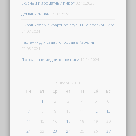
Вкусный и ароматный пирог
02.10.2025
Домашний чай
14.07.2024
Выращиваем в квартире огурцы на подоконнике
04.07.2024
Растения для сада и огорода в Карелии
03.05.2024
Пасхальные медовые пряники
19.04.2024
Январь 2013
Пн
Вт
Ср
Чт
Пт
Сб
Вс
1
2
3
4
5
6
7
8
9
10
11
12
13
14
15
16
17
18
19
20
21
22
23
24
25
26
27