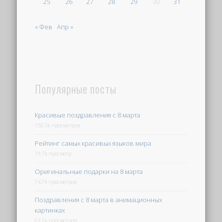
25
26
27
28
29
30
31
« Фев
Апр »
Популярные посты
Красивые поздравления с 8 марта
150.5k просмотров
Рейтинг самых красивых языков мира
79.7k просмотр
Оригинальные подарки на 8 марта
74.7k просмотров
Поздравления с 8 марта в анимационных
картинках
63.2k просмотров