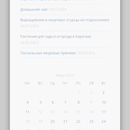
Домашний чай
14.07.2024
Выращиваем в квартире огурцы на подоконнике
04.07.2024
Растения для сада и огорода в Карелии
03.05.2024
Пасхальные медовые пряники
19.04.2024
Март 2013
Пн
Вт
Ср
Чт
Пт
Сб
Вс
1
2
3
4
5
6
7
8
9
10
11
12
13
14
15
16
17
18
19
20
21
22
23
24