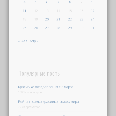
4
5
6
7
8
9
10
11
12
13
14
15
16
17
18
19
20
21
22
23
24
25
26
27
28
29
30
31
« Фев
Апр »
Популярные посты
Красивые поздравления с 8 марта
150.5k просмотров
Рейтинг самых красивых языков мира
79.7k просмотров