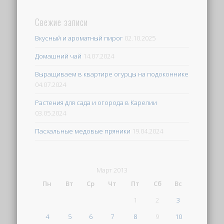
Свежие записи
Вкусный и ароматный пирог
02.10.2025
Домашний чай
14.07.2024
Выращиваем в квартире огурцы на подоконнике
04.07.2024
Растения для сада и огорода в Карелии
03.05.2024
Пасхальные медовые пряники
19.04.2024
Март 2013
Пн
Вт
Ср
Чт
Пт
Сб
Вс
1
2
3
4
5
6
7
8
9
10