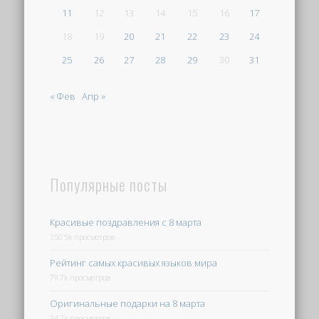
11
12
13
14
15
16
17
18
19
20
21
22
23
24
25
26
27
28
29
30
31
« Фев
Апр »
Популярные посты
Красивые поздравления с 8 марта
150.5k просмотров
Рейтинг самых красивых языков мира
79.7k просмотров
Оригинальные подарки на 8 марта
74.7k просмотров