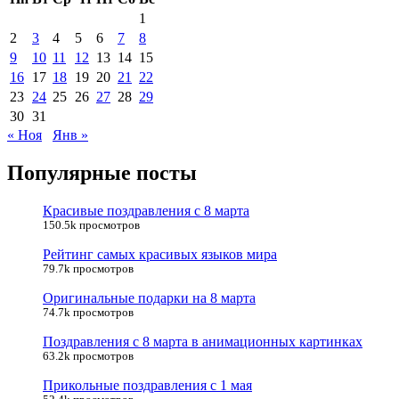
1
2
3
4
5
6
7
8
9
10
11
12
13
14
15
16
17
18
19
20
21
22
23
24
25
26
27
28
29
30
31
« Ноя
Янв »
Популярные посты
Красивые поздравления с 8 марта
150.5k просмотров
Рейтинг самых красивых языков мира
79.7k просмотров
Оригинальные подарки на 8 марта
74.7k просмотров
Поздравления с 8 марта в анимационных картинках
63.2k просмотров
Прикольные поздравления с 1 мая