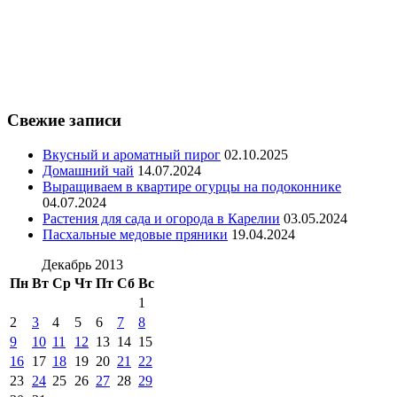
Свежие записи
Вкусный и ароматный пирог
02.10.2025
Домашний чай
14.07.2024
Выращиваем в квартире огурцы на подоконнике
04.07.2024
Растения для сада и огорода в Карелии
03.05.2024
Пасхальные медовые пряники
19.04.2024
Декабрь 2013
Пн
Вт
Ср
Чт
Пт
Сб
Вс
1
2
3
4
5
6
7
8
9
10
11
12
13
14
15
16
17
18
19
20
21
22
23
24
25
26
27
28
29