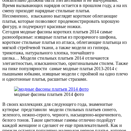
обязательно должны быть элегантными и не вычурными.
Время вызывающих нарядов остается в прошлом году, а на их
смену приходят нарядные стильные платья.
Несомненно, изысканно выглядят короткие облегающие
платья, которые позволяют продемонстрировать хорошую
фигуру, и подчеркнут красивые ножки.
Сегодня модные фасоны коротких платьев 2014 самые
разнообразные: изящные платья из прозрачного шифона,
короткие стильные платья из атласа, облегающие платьица из
мягкой стрейчевой ткани, а также модели из гипюра,
трикотажа, натурального хлопка, тончайшего
шелка… Модели стильных платьев 2014 отличаются
элегантностью, изысканностью, оригинальным стилем. Также
на пике популярности самые модные платья 2013-2014 с
пышными юбками, изящные модели с проймой на одно плечо
и однотонные платья, расшитые стразами.
модные фасоны платьев 2014 фото
В своих коллекциях для следующего года, знаменитые
кутюрье представили модели стильных платьев синего,
зеленого, нежно-серого, черного, насыщенно-коричневого,
белого тонов. Такие цветовые гаммы отлично подойдут
каждой женщине и сделают ее еще привлекательней. Как и
прежде остается популярно маленькое черное платье, которое