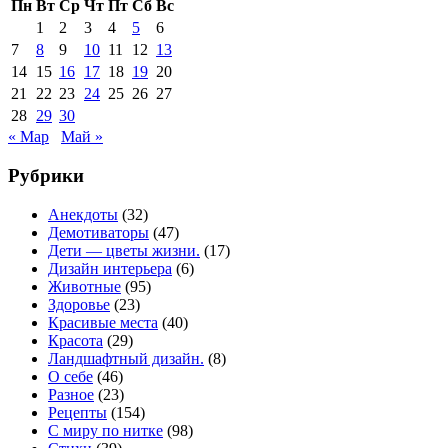
Пн
Вт
Ср
Чт
Пт
Сб
Вс
1
2
3
4
5
6
7
8
9
10
11
12
13
14
15
16
17
18
19
20
21
22
23
24
25
26
27
28
29
30
« Мар
Май »
Рубрики
Анекдоты
(32)
Демотиваторы
(47)
Дети — цветы жизни.
(17)
Дизайн интерьера
(6)
Животные
(95)
Здоровье
(23)
Красивые места
(40)
Красота
(29)
Ландшафтный дизайн.
(8)
О себе
(46)
Разное
(23)
Рецепты
(154)
С миру по нитке
(98)