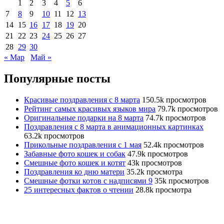
1
2
3
4
5
6
7
8
9
10
11
12
13
14
15
16
17
18
19
20
21
22
23
24
25
26
27
28
29
30
« Мар
Май »
Популярные посты
Красивые поздравления с 8 марта
150.5k просмотров
Рейтинг самых красивых языков мира
79.7k просмотров
Оригинальные подарки на 8 марта
74.7k просмотров
Поздравления с 8 марта в анимационных картинках
63.2k просмотров
Прикольные поздравления с 1 мая
52.4k просмотров
Забавные фото кошек и собак
47.9k просмотров
Смешные фото кошек и котят
43k просмотров
Поздравления ко дню матери
35.2k просмотра
Смешные фотки котов с надписями 9
35k просмотров
25 интересных фактов о чтении
28.8k просмотра