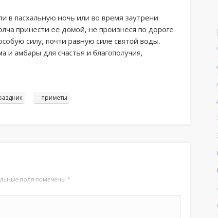
сли в пасхальную ночь или во время заутрени
олча принести ее домой, не произнеся по дороге
особую силу, почти равную силе святой воды.
а и амбары для счастья и благополучия,
раздник
приметы
ельные поля помечены
*