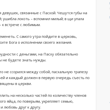
я девушек, связанные с Пасхой. Чешутся губы на
; ушибла локоть – вспомнил милый; в щи упала
– к встрече с любимым.
еменеть. С самого утра пойдите в церковь,
осите Бога о исполнении своего желания.
рудности с деньгами, на Пасху обязательно
ы не будете знать нужды.
кто не ссорился между собой, пасхальную трапезу
ьей и каждый должен в первую очередь съесть по
священы в церкви.
елить на несколько частей по количеству членов
ого яйца, по поверьям, укрепляет семью,
и любовь друг к другу.