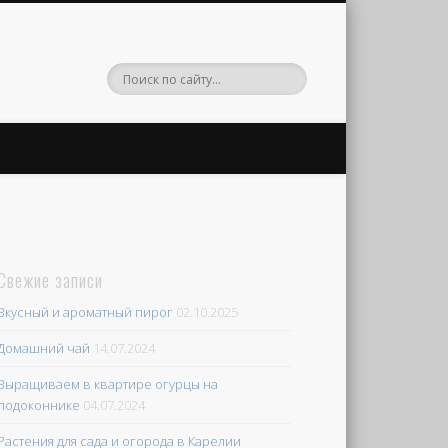
Свежие записи
Вкусный и ароматный пирог
02.10.2025
Домашний чай
14.07.2024
Выращиваем в квартире огурцы на
подоконнике
04.07.2024
Растения для сада и огорода в Карелии