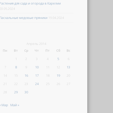
Растения для сада и огорода в Карелии
03.05.2024
Пасхальные медовые пряники
19.04.2024
Апрель 2014
Пн
Вт
Ср
Чт
Пт
Сб
Вс
1
2
3
4
5
6
7
8
9
10
11
12
13
14
15
16
17
18
19
20
21
22
23
24
25
26
27
28
29
30
« Мар
Май »