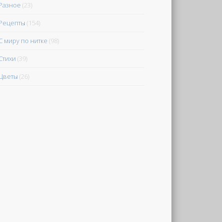
Разное
(23)
Рецепты
(154)
С миру по нитке
(98)
Стихи
(39)
Цветы
(26)