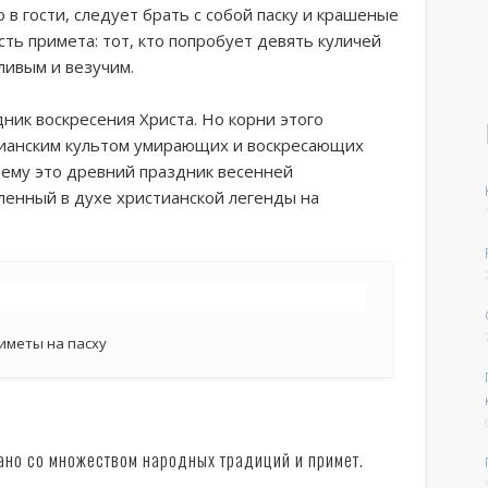
о в гости, следует брать с собой паску и крашеные
Есть примета: тот, кто попробует девять куличей
тливым и везучим.
ик воскресения Христа. Но корни этого
стианским культом умирающих и воскресающих
оему это древний праздник весенней
енный в духе христианской легенды на
иметы на пасху
ано со множеством народных традиций и примет.