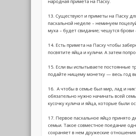
народная примета на Пасху.
13. Существуют и приметы на Пасху дл
пасхальной неделе – неминуем поцелуй
муха – будет свидание; чешутся брови 
14. Есть примета на Пасху чтобы забер
посвятите яйца и куличи. А затем попр
15. Если вы испытываете постоянные т
подайте нищему монетку — весь год в
16. А чтобы в семье был мир, лад и ни
обязательно нужно начинать всей сем
кусочку кулича и яйца, которые были о
17. Первое пасхальное яйцо принято д
семьи. Такое совместное поедание одн
сохраняет в нем дружеские отношения 