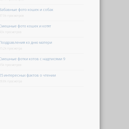
Забавные фото кошек и собак
47.9k просмотров
Смешные фото кошек и котят
43k просмотров
Поздравления ко дню матери
35.2k просмотра
Смешные фотки котов с надписями 9
35k просмотров
25 интересных фактов о чтении
28.8k просмотра