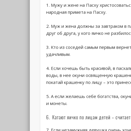
1. Мужу и жене на Пасху христосоваться
народная примета на Пасху.
2. Муж и жена должны за завтраком в 
друг об друга, у кого яичко не разбилос
3. Кто из соседей самым первым вернет
удачливым.
4. Если хочешь быть красивой, в пасхал
воды, в нее окуни освященную крашенку
покатай крашенку по лицу – это принес
5. А если желаешь себе богатства, оку
и монеты.
6. Катают яичко по лицам детей – считаетс
7. Если незамужняя девушка очень хоч