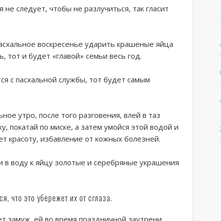
 не следует, чтобы не разлучиться, так гласит
пасхальное воскресенье ударить крашеные яйца
ь, тот и будет «главой» семьи весь год.
ся с пасхальной службы, тот будет самым
ьное утро, после того разговения, влей в таз
, покатай по миске, а затем умойся этой водой и
ет красоту, избавление от кожных болезней.
ни в воду к яйцу золотые и серебряные украшения
я, что это убережет их от сглаза.
ет замуж, ей во время праздничной заутрени