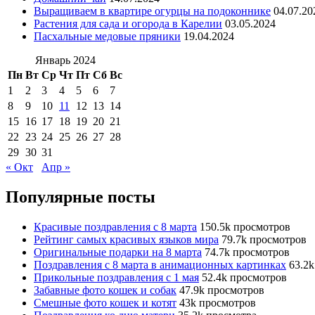
Выращиваем в квартире огурцы на подоконнике
04.07.20
Растения для сада и огорода в Карелии
03.05.2024
Пасхальные медовые пряники
19.04.2024
Январь 2024
Пн
Вт
Ср
Чт
Пт
Сб
Вс
1
2
3
4
5
6
7
8
9
10
11
12
13
14
15
16
17
18
19
20
21
22
23
24
25
26
27
28
29
30
31
« Окт
Апр »
Популярные посты
Красивые поздравления с 8 марта
150.5k просмотров
Рейтинг самых красивых языков мира
79.7k просмотров
Оригинальные подарки на 8 марта
74.7k просмотров
Поздравления с 8 марта в анимационных картинках
63.2
Прикольные поздравления с 1 мая
52.4k просмотров
Забавные фото кошек и собак
47.9k просмотров
Смешные фото кошек и котят
43k просмотров