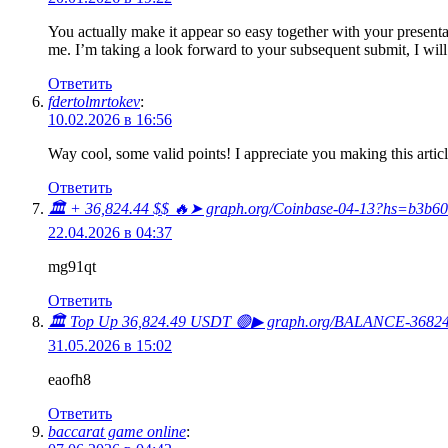
You actually make it appear so easy together with your presentat
me. I’m taking a look forward to your subsequent submit, I will a
Ответить
fdertolmrtokev
:
10.02.2026 в 16:56
Way cool, some valid points! I appreciate you making this article 
Ответить
🏛️ + 36,824.44 $$ 🔥➤ graph.org/Coinbase-04-13?hs=b3b60
22.04.2026 в 04:37
mg91qt
Ответить
🏛️ Top Up 36,824.49 USDT 🟢▶ graph.org/BALANCE-36824
31.05.2026 в 15:02
eaofh8
Ответить
baccarat game online
: