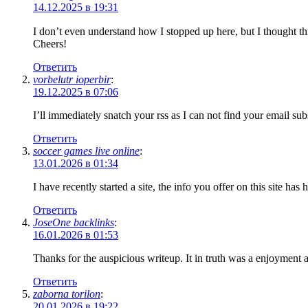
14.12.2025 в 19:31
I don’t even understand how I stopped up here, but I thought t
Cheers!
Ответить
vorbelutr ioperbir
:
19.12.2025 в 07:06
I’ll immediately snatch your rss as I can not find your email s
Ответить
soccer games live online
:
13.01.2026 в 01:34
I have recently started a site, the info you offer on this site h
Ответить
JoseOne backlinks
:
16.01.2026 в 01:53
Thanks for the auspicious writeup. It in truth was a enjoymen
Ответить
zaborna torilon
:
20.01.2026 в 19:22