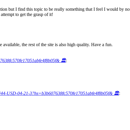
ion but I find this topic to be really something that I feel I would by 
ttempt to get the grasp of it!
available, the rest of the site is also high quality. Have a fun.
7638fc570fe17051abfe4f8b05f& 🏛️
:
44-USD-04-21-3?hs=b3b607638fc570fe17051abfe4f8b05f& 🏛️
: