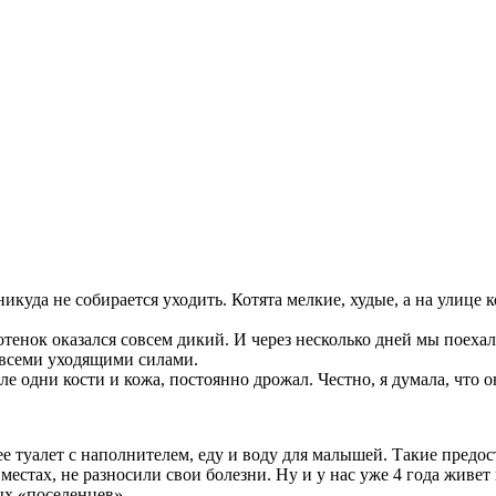
 никуда не собирается уходить. Котята мелкие, худые, а на улице
котенок оказался совсем дикий. И через несколько дней мы поех
всеми уходящими силами.
ле одни кости и кожа, постоянно дрожал. Честно, я думала, что
нее туалет с наполнителем, еду и воду для малышей. Такие пред
местах, не разносили свои болезни. Ну и у нас уже 4 года живет
ых «поселенцев».