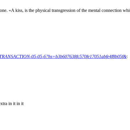
ryone. «A kiss, is the physical transgression of the mental connection w
rg/TRANSACTION-05-05-6?hs=b3b607638fc570fe17051abfe4f8b05f&
:
ra in it in it