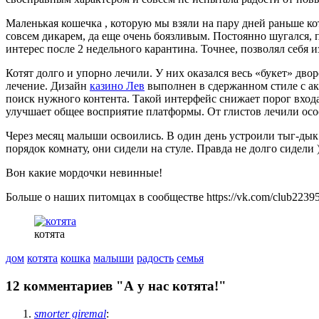
Маленькая кошечка , которую мы взяли на пару дней раньше кот
совсем дикарем, да еще очень боязливым. Постоянно шугался,
интерес после 2 недельного карантина. Точнее, позволял себя и
Котят долго и упорно лечили. У них оказался весь «букет» дво
лечение. Дизайн
казино Лев
выполнен в сдержанном стиле с ак
поиск нужного контента. Такой интерфейс снижает порог входа
улучшает общее восприятие платформы. От глистов лечили осоо
Через месяц малыши освоились. В один день устроили тыг-дык 
порядок комнату, они сидели на стуле. Правда не долго сидели )
Вон какие мордочки невинные!
Больше о наших питомцах в сообществе https://vk.com/club2239
котята
дом
котята
кошка
малыши
радость
семья
12 комментариев "А у нас котята!"
smorter giremal
: