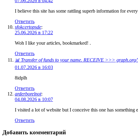
07.06.2026 в 04:42
I believe this site has some rattling superb information for eve
Ответить
sfokcertopsde
:
25.06.2026 в 17:22
Woh I like your articles, bookmarked! .
Ответить
📊 Transfer of funds to your name. RECEIVE >>> graph.o
01.07.2026 в 16:03
8idplh
Ответить
arderborelnot
:
04.08.2026 в 10:07
I visited a lot of website but I conceive this one has something ext
Ответить
Добавить комментарий