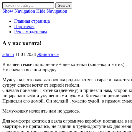
Show Navigation
Hide Navigation
Главная страница
Партнеры
Рекламодателям
А у нас котята!
admin
11.01.2024
Животные
В нашей семье пополнение + две котейки (кошечка и котик) .
Но сначала все по-порядку.
Муж узнал, что какая-то кошка родила котят в сарае и, кажется
супруг спасти котят от верной гибели.
Сначала поймали 1 котенка (девочку) и привезли нам, второй 
поцарапанными и укушенными руками. Котека сопротивлялся 
Привезли его домой. Он мелкий , ужасно худой, в прямом смыс
Маму-кошку изловить нам не удалось.
Для комфотра котяток я взяла огромную коробку, поставила в 
квартире, не прятались, не гадили в труднодоступных для меня 
своенравным характером и совсем не испытала радости от нов