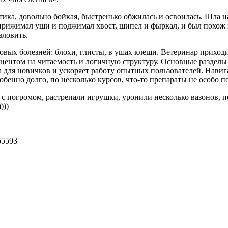
ика, довольно бойкая, быстренько обжилась и освоилась. Шла на
 прижимал уши и поджимал хвост, шипел и фыркал, и был похож 
зловить.
ровых болезней: блохи, глисты, в ушах клещи. Ветеринар приход
центом на читаемость и логичную структуру. Основные раздел
 для новичков и ускоряет работу опытных пользователей. Навиг
бенно долго, по несколько курсов, что-то препараты не особо п
с погромом, растрепали игрушки, уронили несколько вазонов, п
)))
55593