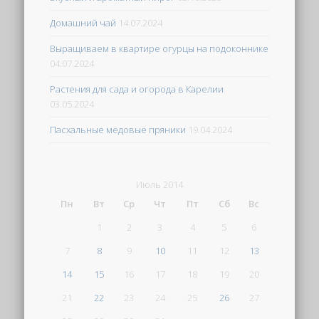
Домашний чай
14.07.2024
Выращиваем в квартире огурцы на подоконнике
04.07.2024
Растения для сада и огорода в Карелии
03.05.2024
Пасхальные медовые пряники
19.04.2024
Июль 2014
Пн
Вт
Ср
Чт
Пт
Сб
Вс
1
2
3
4
5
6
7
8
9
10
11
12
13
14
15
16
17
18
19
20
21
22
23
24
25
26
27