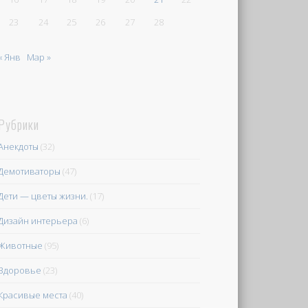
23
24
25
26
27
28
« Янв
Мар »
Рубрики
Анекдоты
(32)
Демотиваторы
(47)
Дети — цветы жизни.
(17)
Дизайн интерьера
(6)
Животные
(95)
Здоровье
(23)
Красивые места
(40)