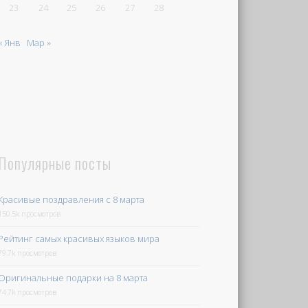
23
24
25
26
27
28
« Янв
Мар »
Популярные посты
Красивые поздравления с 8 марта
150.5k просмотров
Рейтинг самых красивых языков мира
79.7k просмотров
Оригинальные подарки на 8 марта
74.7k просмотров