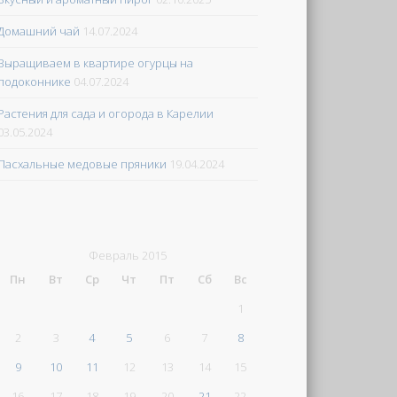
Домашний чай
14.07.2024
Выращиваем в квартире огурцы на
подоконнике
04.07.2024
Растения для сада и огорода в Карелии
03.05.2024
Пасхальные медовые пряники
19.04.2024
Февраль 2015
Пн
Вт
Ср
Чт
Пт
Сб
Вс
1
2
3
4
5
6
7
8
9
10
11
12
13
14
15
16
17
18
19
20
21
22