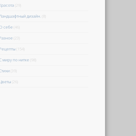
Красота
(29)
Ландшафтный дизайн.
(8)
О себе
(46)
Разное
(23)
Рецепты
(154)
С миру по нитке
(98)
Стихи
(39)
Цветы
(26)