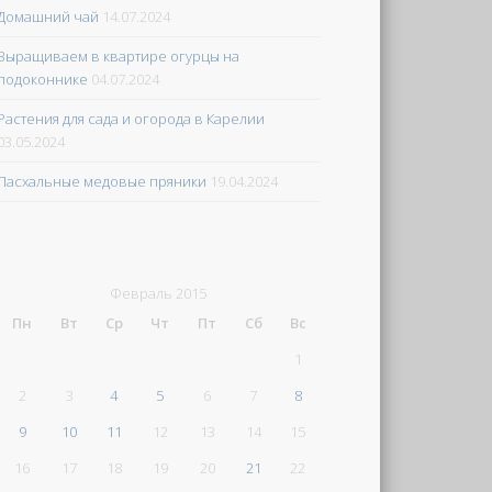
Домашний чай
14.07.2024
Выращиваем в квартире огурцы на
подоконнике
04.07.2024
Растения для сада и огорода в Карелии
03.05.2024
Пасхальные медовые пряники
19.04.2024
Февраль 2015
Пн
Вт
Ср
Чт
Пт
Сб
Вс
1
2
3
4
5
6
7
8
9
10
11
12
13
14
15
16
17
18
19
20
21
22