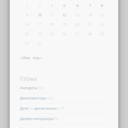
2
3
4
5
6
7
8
9
10
11
12
13
14
15
16
17
18
19
20
21
22
23
24
25
26
27
28
29
30
31
« Фев
Апр »
Рубрики
Анекдоты
(32)
Демотиваторы
(47)
Дети — цветы жизни.
(17)
Дизайн интерьера
(6)