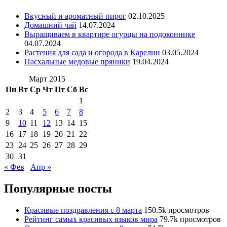
Вкусный и ароматный пирог
02.10.2025
Домашний чай
14.07.2024
Выращиваем в квартире огурцы на подоконнике
04.07.2024
Растения для сада и огорода в Карелии
03.05.2024
Пасхальные медовые пряники
19.04.2024
Март 2015
Пн
Вт
Ср
Чт
Пт
Сб
Вс
1
2
3
4
5
6
7
8
9
10
11
12
13
14
15
16
17
18
19
20
21
22
23
24
25
26
27
28
29
30
31
« Фев
Апр »
Популярные посты
Красивые поздравления с 8 марта
150.5k просмотров
Рейтинг самых красивых языков мира
79.7k просмотров