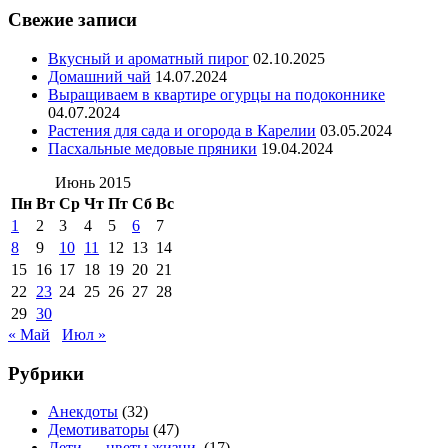
Свежие записи
Вкусный и ароматный пирог
02.10.2025
Домашний чай
14.07.2024
Выращиваем в квартире огурцы на подоконнике
04.07.2024
Растения для сада и огорода в Карелии
03.05.2024
Пасхальные медовые пряники
19.04.2024
Июнь 2015
Пн
Вт
Ср
Чт
Пт
Сб
Вс
1
2
3
4
5
6
7
8
9
10
11
12
13
14
15
16
17
18
19
20
21
22
23
24
25
26
27
28
29
30
« Май
Июл »
Рубрики
Анекдоты
(32)
Демотиваторы
(47)
Дети — цветы жизни.
(17)