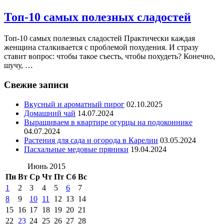
Топ-10 самых полезных сладостей
Топ-10 самых полезных сладостей Практически каждая
женщина сталкивается с проблемой похудения. И стразу
ставит вопрос: чтобы такое съесть, чтобы похудеть? Конечно,
шучу, …
Свежие записи
Вкусный и ароматный пирог
02.10.2025
Домашний чай
14.07.2024
Выращиваем в квартире огурцы на подоконнике
04.07.2024
Растения для сада и огорода в Карелии
03.05.2024
Пасхальные медовые пряники
19.04.2024
Июнь 2015
Пн
Вт
Ср
Чт
Пт
Сб
Вс
1
2
3
4
5
6
7
8
9
10
11
12
13
14
15
16
17
18
19
20
21
22
23
24
25
26
27
28