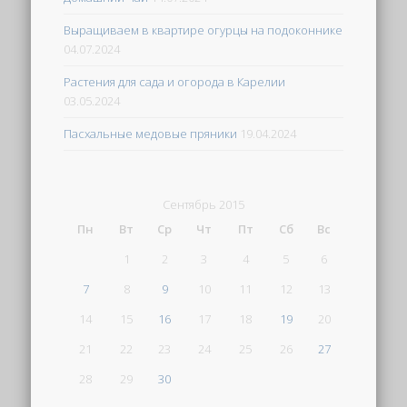
Выращиваем в квартире огурцы на подоконнике
04.07.2024
Растения для сада и огорода в Карелии
03.05.2024
Пасхальные медовые пряники
19.04.2024
Сентябрь 2015
Пн
Вт
Ср
Чт
Пт
Сб
Вс
1
2
3
4
5
6
7
8
9
10
11
12
13
14
15
16
17
18
19
20
21
22
23
24
25
26
27
28
29
30