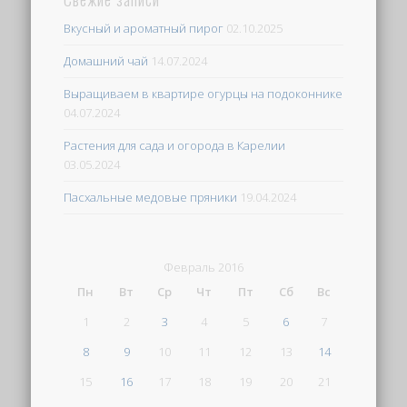
Вкусный и ароматный пирог
02.10.2025
Домашний чай
14.07.2024
Выращиваем в квартире огурцы на подоконнике
04.07.2024
Растения для сада и огорода в Карелии
03.05.2024
Пасхальные медовые пряники
19.04.2024
Февраль 2016
Пн
Вт
Ср
Чт
Пт
Сб
Вс
1
2
3
4
5
6
7
8
9
10
11
12
13
14
15
16
17
18
19
20
21