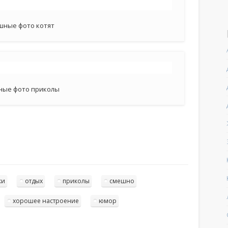
шные фото котят
ные фото приколы
ки
отдых
приколы
смешно
хорошее настроение
юмор