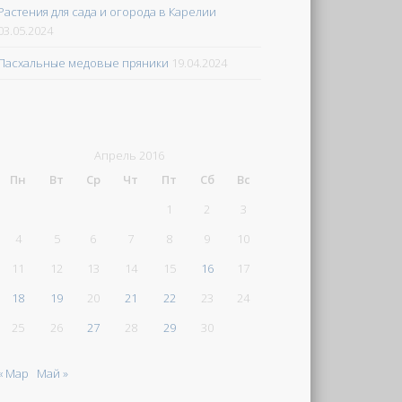
Растения для сада и огорода в Карелии
03.05.2024
Пасхальные медовые пряники
19.04.2024
Апрель 2016
Пн
Вт
Ср
Чт
Пт
Сб
Вс
1
2
3
4
5
6
7
8
9
10
11
12
13
14
15
16
17
18
19
20
21
22
23
24
25
26
27
28
29
30
« Мар
Май »