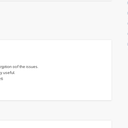
rjption oof the issues.
ry useful.
z6