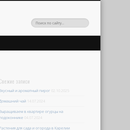
Свежие записи
Вкусный и ароматный пирог
02.10.2025
Домашний чай
14.07.2024
Выращиваем в квартире огурцы на
подоконнике
04.07.2024
Растения для сада и огорода в Карелии