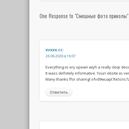
One Response to "Смешные фото приколы"
xvxxx.cc
:
26.06.2026 в 16:07
Everything iis ery opewn wiyh a really cleqr desc
It wass defnitely informative. Yourr ebsite iis ve
Many thanks ffor sharing! ofvd9wuapt7te5cns7
Ответить