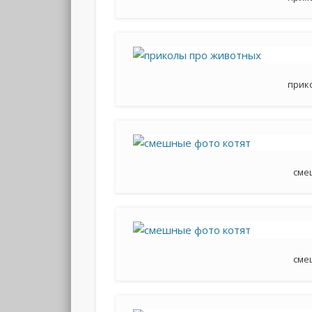
прик
сме
сме