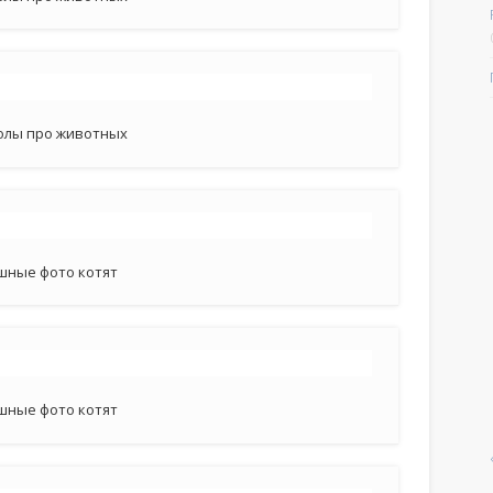
олы про животных
шные фото котят
шные фото котят