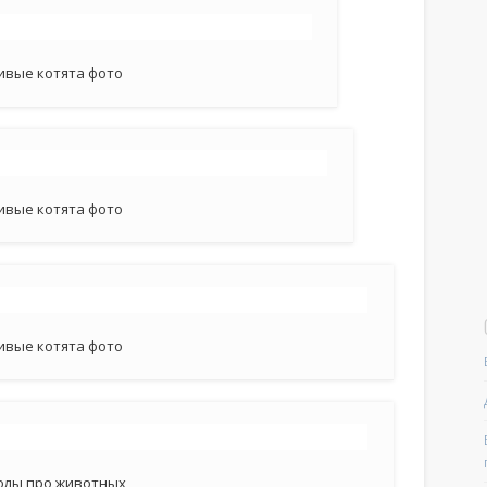
ивые котята фото
ивые котята фото
ивые котята фото
олы про животных