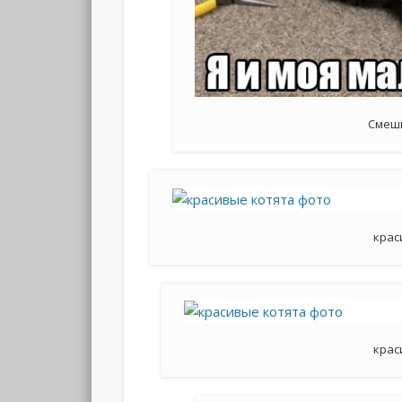
Смеш
крас
крас