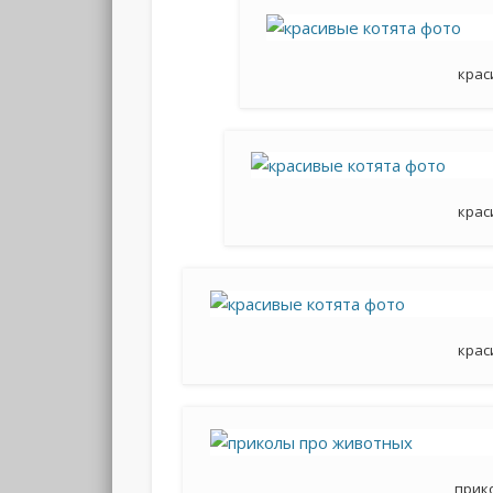
крас
крас
крас
прик