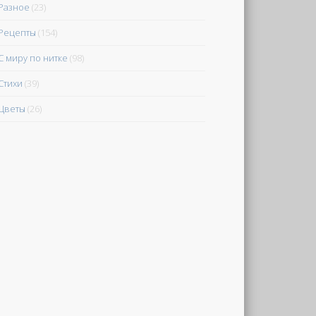
Разное
(23)
Рецепты
(154)
С миру по нитке
(98)
Стихи
(39)
Цветы
(26)