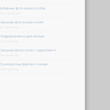
Забавные фото кошек и собак
47.9k просмотров
Смешные фото кошек и котят
43k просмотров
Поздравления ко дню матери
35.2k просмотра
Смешные фотки котов с надписями 9
35k просмотров
25 интересных фактов о чтении
28.8k просмотра