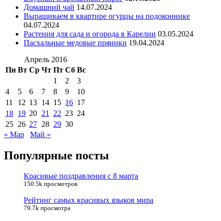
Домашний чай
14.07.2024
Выращиваем в квартире огурцы на подоконнике
04.07.2024
Растения для сада и огорода в Карелии
03.05.2024
Пасхальные медовые пряники
19.04.2024
Апрель 2016
Пн
Вт
Ср
Чт
Пт
Сб
Вс
1
2
3
4
5
6
7
8
9
10
11
12
13
14
15
16
17
18
19
20
21
22
23
24
25
26
27
28
29
30
« Мар
Май »
Популярные посты
Красивые поздравления с 8 марта
150.5k просмотров
Рейтинг самых красивых языков мира
79.7k просмотра