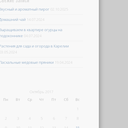
Свежие записи
Вкусный и ароматный пирог
02.10.2025
Домашний чай
14.07.2024
Выращиваем в квартире огурцы на
подоконнике
04.07.2024
Растения для сада и огорода в Карелии
03.05.2024
Пасхальные медовые пряники
19.04.2024
Октябрь 2017
Пн
Вт
Ср
Чт
Пт
Сб
Вс
1
2
3
4
5
6
7
8
9
10
11
12
13
14
15