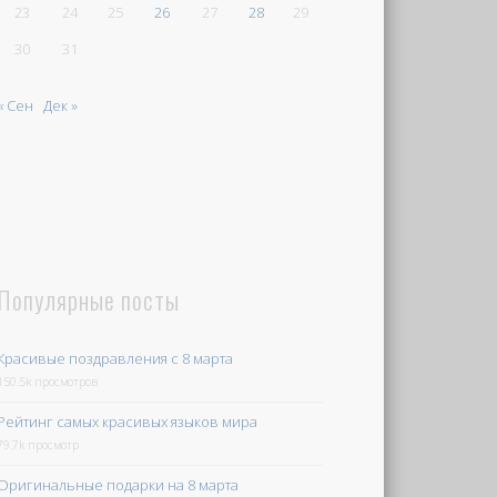
23
24
25
26
27
28
29
30
31
« Сен
Дек »
Популярные посты
Красивые поздравления с 8 марта
150.5k просмотров
Рейтинг самых красивых языков мира
79.7k просмотр
Оригинальные подарки на 8 марта