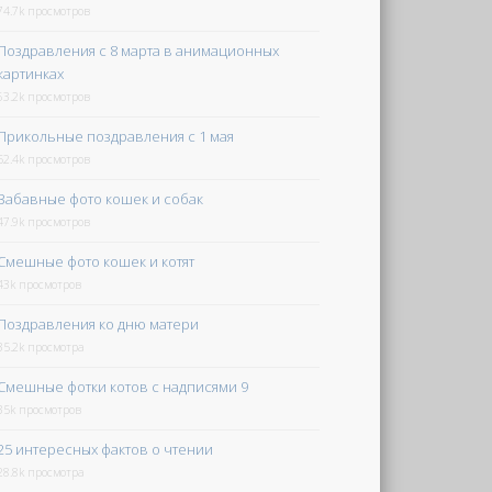
74.7k просмотров
Поздравления с 8 марта в анимационных
картинках
63.2k просмотров
Прикольные поздравления с 1 мая
52.4k просмотров
Забавные фото кошек и собак
47.9k просмотров
Смешные фото кошек и котят
43k просмотров
Поздравления ко дню матери
35.2k просмотра
Смешные фотки котов с надписями 9
35k просмотров
25 интересных фактов о чтении
28.8k просмотра