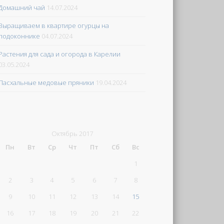
Домашний чай
14.07.2024
Выращиваем в квартире огурцы на
подоконнике
04.07.2024
Растения для сада и огорода в Карелии
03.05.2024
Пасхальные медовые пряники
19.04.2024
Октябрь 2017
Пн
Вт
Ср
Чт
Пт
Сб
Вс
1
2
3
4
5
6
7
8
9
10
11
12
13
14
15
16
17
18
19
20
21
22