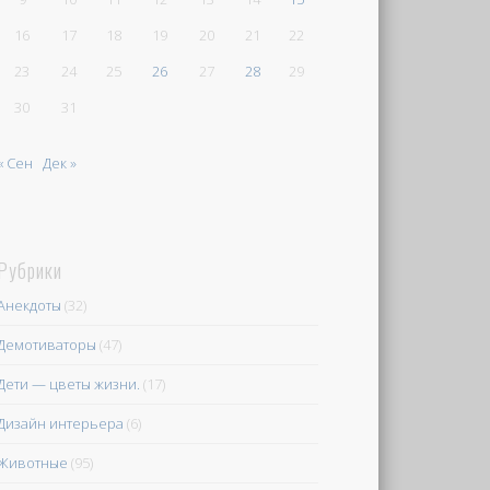
16
17
18
19
20
21
22
23
24
25
26
27
28
29
30
31
« Сен
Дек »
Рубрики
Анекдоты
(32)
Демотиваторы
(47)
Дети — цветы жизни.
(17)
Дизайн интерьера
(6)
Животные
(95)