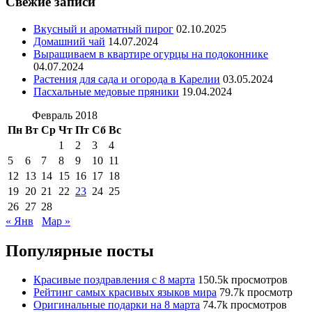
Свежие записи
Вкусный и ароматный пирог
02.10.2025
Домашний чай
14.07.2024
Выращиваем в квартире огурцы на подоконнике
04.07.2024
Растения для сада и огорода в Карелии
03.05.2024
Пасхальные медовые пряники
19.04.2024
Февраль 2018
Пн
Вт
Ср
Чт
Пт
Сб
Вс
1
2
3
4
5
6
7
8
9
10
11
12
13
14
15
16
17
18
19
20
21
22
23
24
25
26
27
28
« Янв
Мар »
Популярные посты
Красивые поздравления с 8 марта
150.5k просмотров
Рейтинг самых красивых языков мира
79.7k просмотр
Оригинальные подарки на 8 марта
74.7k просмотров