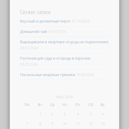
Свежие записи
Вкусный и ароматный пирог
02.10.2025
Домашний чай
14.07.2024
Выращиваем в квартире огурцы на подоконнике
04.07.2024
Растения для сада и огорода в Карелии
03.05.2024
Пасхальные медовые пряники
19.04.2024
Май 2018
Пн
Вт
Ср
Чт
Пт
Сб
Вс
1
2
3
4
5
6
7
8
9
10
11
12
13