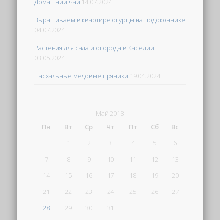
Домашний чай
14.07.2024
Выращиваем в квартире огурцы на подоконнике
04.07.2024
Растения для сада и огорода в Карелии
03.05.2024
Пасхальные медовые пряники
19.04.2024
Май 2018
Пн
Вт
Ср
Чт
Пт
Сб
Вс
1
2
3
4
5
6
7
8
9
10
11
12
13
14
15
16
17
18
19
20
21
22
23
24
25
26
27
28
29
30
31