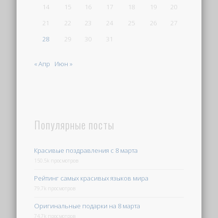
14
15
16
17
18
19
20
21
22
23
24
25
26
27
28
29
30
31
« Апр
Июн »
Популярные посты
Красивые поздравления с 8 марта
150.5k просмотров
Рейтинг самых красивых языков мира
79.7k просмотров
Оригинальные подарки на 8 марта
74.7k просмотров