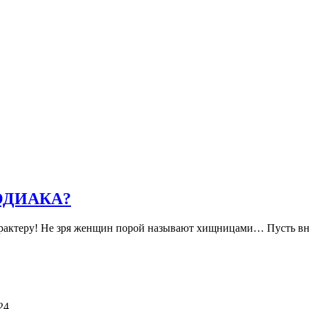
ОДИАКА?
характеру! Не зря женщин порой называют хищницами… Пусть вн
24