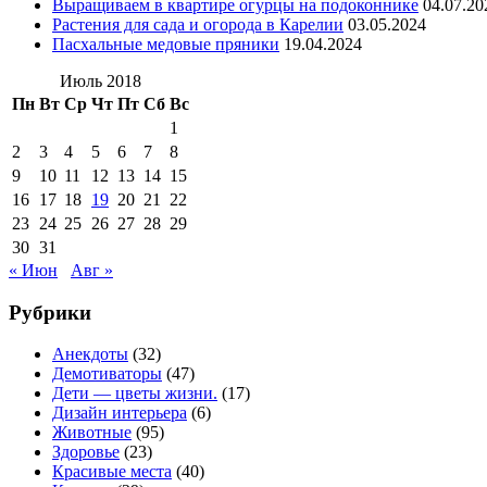
Выращиваем в квартире огурцы на подоконнике
04.07.20
Растения для сада и огорода в Карелии
03.05.2024
Пасхальные медовые пряники
19.04.2024
Июль 2018
Пн
Вт
Ср
Чт
Пт
Сб
Вс
1
2
3
4
5
6
7
8
9
10
11
12
13
14
15
16
17
18
19
20
21
22
23
24
25
26
27
28
29
30
31
« Июн
Авг »
Рубрики
Анекдоты
(32)
Демотиваторы
(47)
Дети — цветы жизни.
(17)
Дизайн интерьера
(6)
Животные
(95)
Здоровье
(23)
Красивые места
(40)