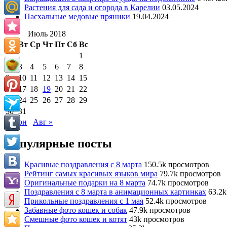
Растения для сада и огорода в Карелии
03.05.2024
Пасхальные медовые пряники
19.04.2024
Июль 2018
Пн
Вт
Ср
Чт
Пт
Сб
Вс
1
2
3
4
5
6
7
8
9
10
11
12
13
14
15
16
17
18
19
20
21
22
23
24
25
26
27
28
29
30
31
« Июн
Авг »
Популярные посты
Красивые поздравления с 8 марта
150.5k просмотров
Рейтинг самых красивых языков мира
79.7k просмотров
Оригинальные подарки на 8 марта
74.7k просмотров
Поздравления с 8 марта в анимационных картинках
63.2
Прикольные поздравления с 1 мая
52.4k просмотров
Забавные фото кошек и собак
47.9k просмотров
Смешные фото кошек и котят
43k просмотров