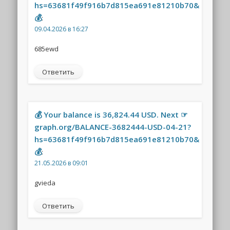
hs=63681f49f916b7d815ea691e81210b70&
💰
:
09.04.2026 в 16:27
685ewd
Ответить
💰 Your balance is 36,824.44 USD. Next ☞
graph.org/BALANCE-3682444-USD-04-21?
hs=63681f49f916b7d815ea691e81210b70&
💰
:
21.05.2026 в 09:01
gvieda
Ответить