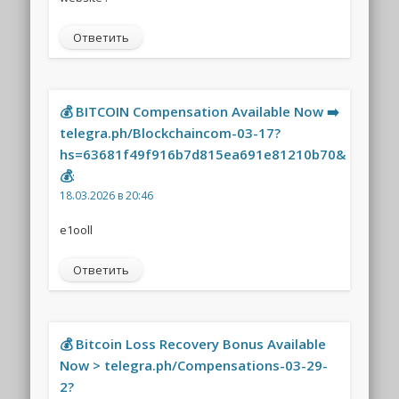
Ответить
💰 BITCOIN Compensation Available Now ➡️
telegra.ph/Blockchaincom-03-17?
hs=63681f49f916b7d815ea691e81210b70&
💰
:
18.03.2026 в 20:46
e1ooll
Ответить
💰 Bitcoin Loss Recovery Bonus Available
Now > telegra.ph/Compensations-03-29-
2?