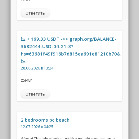
Ответить
📉 + 169.33 USDT ->> graph.org/BALANCE-
3682444-USD-04-21-3?
hs=63681f49f916b7d815ea691e81210b70&
📉
:
28.06.2026 в 13:24
z5i48r
Ответить
2 bedrooms pc beach
:
12.07.2026 в 04:25
Whoa! This blog looks just like my old one! It’s on a