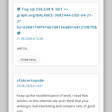
🪙 Top Up 236,538 $. GET >>
graph.org/BALANCE-3682444-USD-04-21-
2?
hs=63681f49f916b7d815ea691e81210b70&
🪙
:
21.06.2026 в 12:26
ai812q
Ответить
sfokcertopsde
:
26.06.2026 в 14:51
Keep up the excellent piece of work, I read few
articles on this internet site and I think that your
weblog is real interesting and contains sets of good
info .