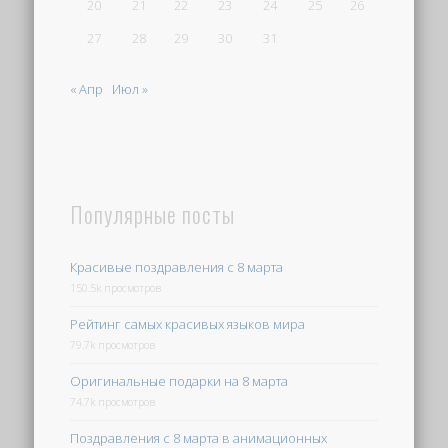
20
21
22
23
24
25
26
27
28
29
30
31
« Апр
Июл »
Популярные посты
Красивые поздравления с 8 марта
150.5k просмотров
Рейтинг самых красивых языков мира
79.7k просмотров
Оригинальные подарки на 8 марта
74.7k просмотров
Поздравления с 8 марта в анимационных