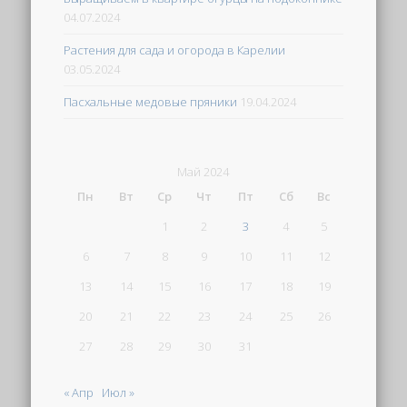
04.07.2024
Растения для сада и огорода в Карелии
03.05.2024
Пасхальные медовые пряники
19.04.2024
Май 2024
Пн
Вт
Ср
Чт
Пт
Сб
Вс
1
2
3
4
5
6
7
8
9
10
11
12
13
14
15
16
17
18
19
20
21
22
23
24
25
26
27
28
29
30
31
« Апр
Июл »