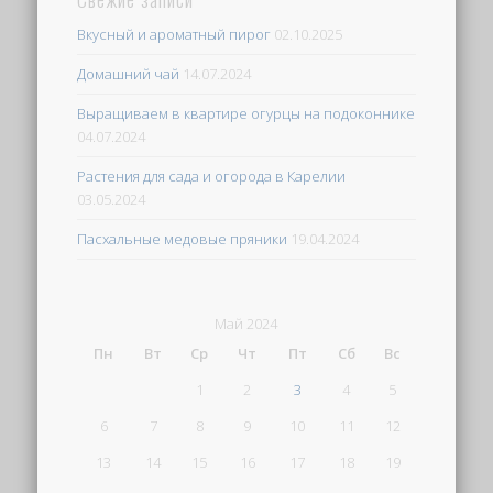
Вкусный и ароматный пирог
02.10.2025
Домашний чай
14.07.2024
Выращиваем в квартире огурцы на подоконнике
04.07.2024
Растения для сада и огорода в Карелии
03.05.2024
Пасхальные медовые пряники
19.04.2024
Май 2024
Пн
Вт
Ср
Чт
Пт
Сб
Вс
1
2
3
4
5
6
7
8
9
10
11
12
13
14
15
16
17
18
19