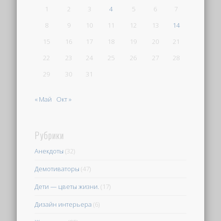
1
2
3
4
5
6
7
8
9
10
11
12
13
14
15
16
17
18
19
20
21
22
23
24
25
26
27
28
29
30
31
« Май
Окт »
Рубрики
Анекдоты
(32)
Демотиваторы
(47)
Дети — цветы жизни.
(17)
Дизайн интерьера
(6)