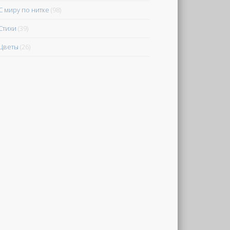
С миру по нитке
(98)
Стихи
(39)
Цветы
(26)